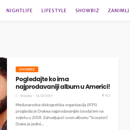
NIGHTLIFE
LIFESTYLE
SHOWBIZ
ZANIMLJ
SHOWBIZ
Pogledajte ko ima
najprodavaniji album u Americi!
912
Showbiz
01/03/2019
Međunarodna diskografska organizacija (IFPI)
proglasila je Drakea najprodavanijim izvođačem na
svijetu u 2018. Zahvaljujući svom albumu "Scorpion",
Drake je jedini...