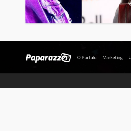
O Portalu
Marketing
U