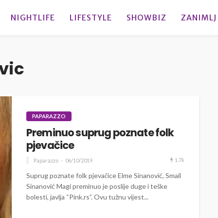
NIGHTLIFE
LIFESTYLE
SHOWBIZ
ZANIMLJ
vic
PAPARAZZO
Preminuo suprug poznate folk
pjevačice
1.7k
Paparazzo
06/10/2019
Suprug poznate folk pjevačice Elme Sinanović, Smail
Sinanović Magi preminuo je poslije duge i teške
bolesti, javlja “Pink.rs”. Ovu tužnu vijest...