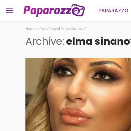
PAPARAZZO
Home
Posts Tagged "elma sinanovic"
Archive
elma sinano