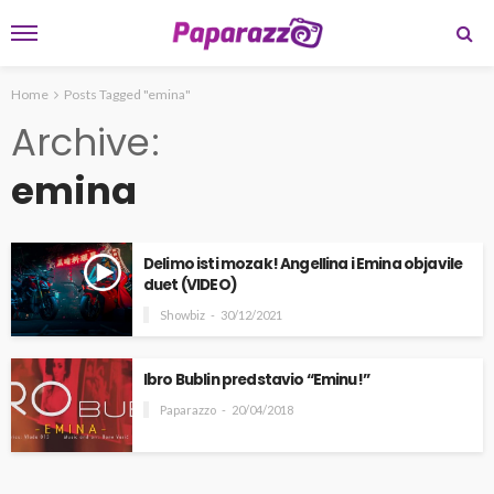
Home
Posts Tagged "emina"
Archive
emina
Delimo isti mozak! Angellina i Emina objavile
duet (VIDEO)
Showbiz
30/12/2021
Ibro Bublin predstavio “Eminu!”
Paparazzo
20/04/2018