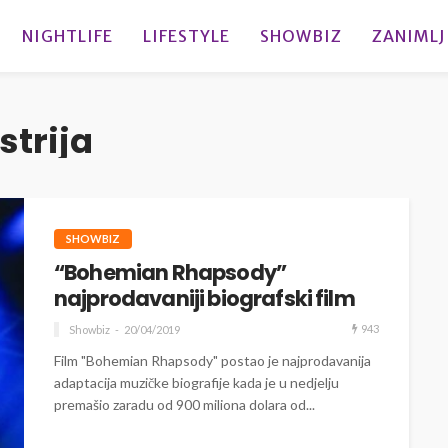
NIGHTLIFE
LIFESTYLE
SHOWBIZ
ZANIMLJ
strija
SHOWBIZ
“Bohemian Rhapsody”
najprodavaniji biografski film
943
Showbiz
20/04/2019
Film "Bohemian Rhapsody" postao je najprodavanija
adaptacija muzičke biografije kada je u nedjelju
premašio zaradu od 900 miliona dolara od...