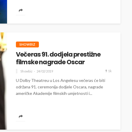
SHOWBIZ
Večeras 91. dodjela prestižne
filmske nagrade Oscar
1k
Showbiz
24/02/2019
U Dolby Theatreu u Los Angelesu večeras će biti
održana 91. ceremonija dodjele Oscara, nagrade
američke Akademije filmskih umjetnosti i...