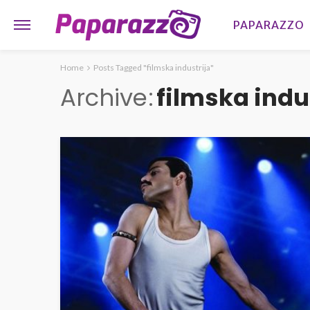
PAPARAZZO
Home
Posts Tagged "filmska industrija"
Archive
filmska indu