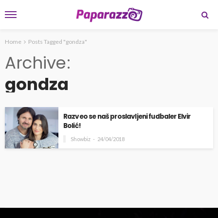
Home
Posts Tagged "gondza"
Archive
gondza
Razveo se naš proslavljeni fudbaler Elvir
Bolić!
Showbiz
24/04/2018