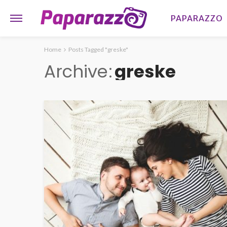
PAPARAZZO
Home
Posts Tagged "greske"
Archive
greske