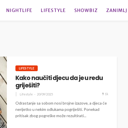
NIGHTLIFE
LIFESTYLE
SHOWBIZ
ZANIMLJ
LIFESTYLE
Kako naučiti djecu da je u redu
griješiti?
1k
Lifestyle
20/09/2025
Odrastanje sa sobom nosi brojne izazove, a djeca će
nerijetko u nekim odlukama pogriješiti. Ponekad
pritisak zbog pogreške može rezultirati...