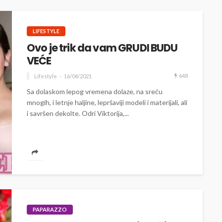
LIFESTYLE
Ovo je trik da vam GRUDI BUDU
VEĆE
648
Lifestyle
16/04/2021
Sa dolaskom lepog vremena dolaze, na sreću
mnogih, i letnje haljine, lepršaviji modeli i materijali, ali
i savršen dekolte. Odri Viktorija,...
PAPARAZZO