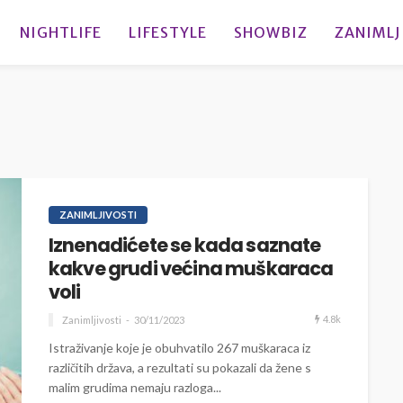
NIGHTLIFE
LIFESTYLE
SHOWBIZ
ZANIMLJ
ZANIMLJIVOSTI
Iznenadićete se kada saznate
kakve grudi većina muškaraca
voli
4.8k
Zanimljivosti
30/11/2023
Istraživanje koje je obuhvatilo 267 muškaraca iz
različitih država, a rezultati su pokazali da žene s
malim grudima nemaju razloga...