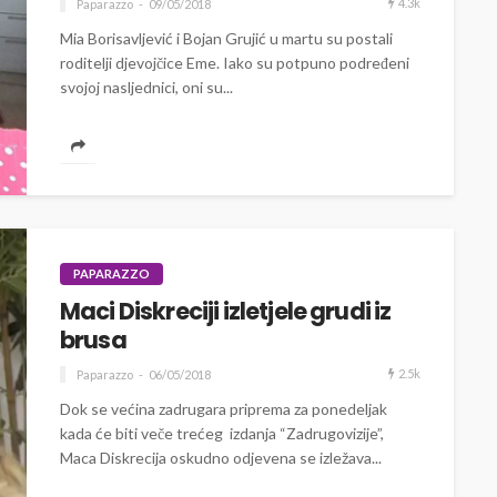
4.3k
Paparazzo
09/05/2018
Mia Borisavljević i Bojan Grujić u martu su postali
roditelji djevojčice Eme. Iako su potpuno podređeni
svojoj nasljednici, oni su...
PAPARAZZO
Maci Diskreciji izletjele grudi iz
brusa
2.5k
Paparazzo
06/05/2018
Dok se većina zadrugara priprema za ponedeljak
kada će biti veče trećeg izdanja “Zadrugovizije”,
Maca Diskrecija oskudno odjevena se izležava...