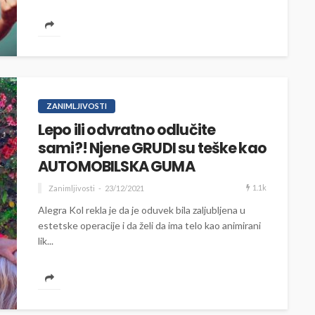
ZANIMLJIVOSTI
Lepo ili odvratno odlučite
sami?! Njene GRUDI su teške kao
AUTOMOBILSKA GUMA
1.1k
Zanimljivosti
23/12/2021
Alegra Kol rekla je da je oduvek bila zaljubljena u
estetske operacije i da želi da ima telo kao animirani
lik...