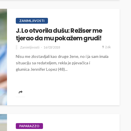
ZANIMLJIVOSTI
J. Lo otvorila dušu: Režiser me
tjerao da mu pokažem grudi!
2.6k
Zanimljivosti
16/03/2018
Nisu me zlostavljali kao druge žene, no i ja sam imala
situaciju sa redateljem, rekla je pjevačica i
glumica Jennifer Lopez (48)...
PAPARAZZO