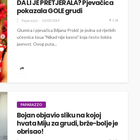
DA LI JE PRETJERALA? Pjevačica
pokazala GOLE grudi
1.5k
Paparazzo
10/05/2019
Glumica i pjevačica Biljana Prokić je jedna od rijetkih
učesnica šoua "Nikad nije kasno" koja često šokira
javnost. Ovog puta...
PAPARAZZO
Bojan objavio sliku na kojoj
hvata Miju za grudi, brže-bolje je
obrisao!