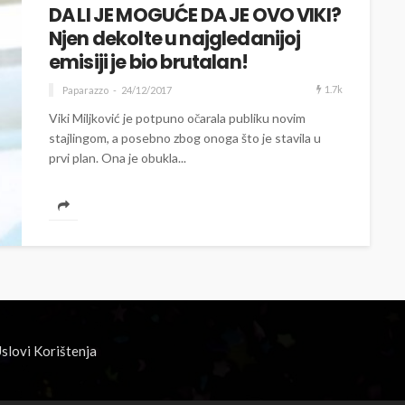
DA LI JE MOGUĆE DA JE OVO VIKI?
Njen dekolte u najgledanijoj
emisiji je bio brutalan!
1.7k
Paparazzo
24/12/2017
Viki Miljković je potpuno očarala publiku novim
stajlingom, a posebno zbog onoga što je stavila u
prvi plan. Ona je obukla...
slovi Korištenja