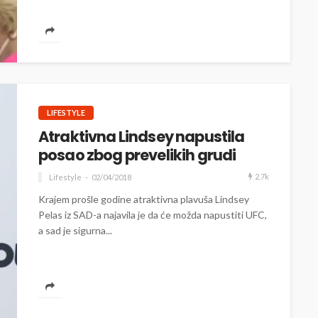
LIFESTYLE
Atraktivna Lindsey napustila
posao zbog prevelikih grudi
2.7k
Lifestyle
02/04/2018
Krajem prošle godine atraktivna plavuša Lindsey
Pelas iz SAD-a najavila je da će možda napustiti UFC,
a sad je sigurna...