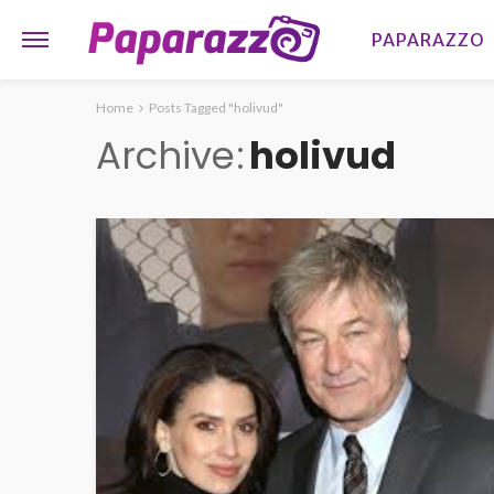
PAPARAZZO
Home
Posts Tagged "holivud"
Archive
holivud