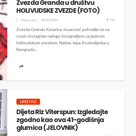
Zvezda Granda u društvu
HOLIVUDSKE ZVEZDE (FOTO)
924
Paparazzo
06/02/2020
Zvezda Granda Katarina Jovanović pohvalila se na
svom Instagram nalogu fotografijom sa jednom
holivudskom zvezdom. Naime, lepa Kruševljanka u
Beogradu...
LIFESTYLE
Dijeta Riz Viterspun: Izgledajte
zgodno kao ova 41-godišnja
glumica (JELOVNIK)