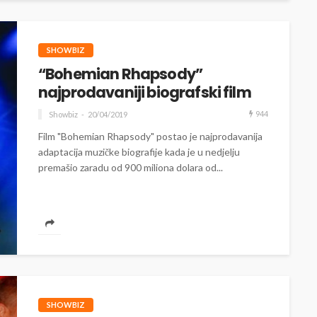
SHOWBIZ
“Bohemian Rhapsody”
najprodavaniji biografski film
944
Showbiz
20/04/2019
Film "Bohemian Rhapsody" postao je najprodavanija
adaptacija muzičke biografije kada je u nedjelju
premašio zaradu od 900 miliona dolara od...
SHOWBIZ