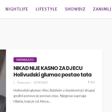
NIGHTLIFE
LIFESTYLE
SHOWBIZ
ZANIMLJ
PAPARAZZO
NIKAD NIJE KASNO ZA DJECU
Holivudski glumac postao tata
852
Paparazzo
12/09/2020
Holivudski glumac Alec Baldwin u šezdesetoj i drugoj
godini ponovo je postao otac. Njegova supruga
Hilaria, koja je od Aleca...