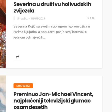
Severina u društvu holivudskih
zvijezda
1.1k
Showbiz
06/04/2019
Severina Kojić sa svojim suprugom Igorom uživa u
čarima Njujorka, a popularni par je svoj boravak u
jednom od najvećih...
SHOWBIZ
Preminuo Jan-Michael Vincent,
najplaćeniji televizijski glumac
osamdesetih