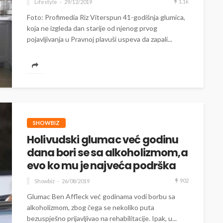
1.1k
Lifestyle
29/12/2019
Foto: Profimedia Riz Viterspun 41-godišnja glumica,
koja ne izgleda dan starije od njenog prvog
pojavljivanja u Pravnoj plavuši uspeva da zapali...
SHOWBIZ
Holivudski glumac već godinu
dana bori se sa alkoholizmom,a
evo ko mu je najveća podrška
902
Showbiz
26/08/2019
Glumac Ben Affleck već godinama vodi borbu sa
alkoholizmom, zbog čega se nekoliko puta
bezuspješno prijavljivao na rehabilitacije. Ipak, u...