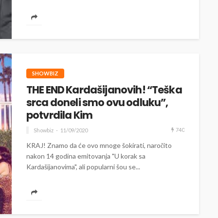
SHOWBIZ
THE END Kardašijanovih! “Teška
srca doneli smo ovu odluku”,
potvrdila Kim
740
Showbiz
11/09/2020
KRAJ! Znamo da će ovo mnoge šokirati, naročito
nakon 14 godina emitovanja "U korak sa
Kardašijanovima", ali popularni šou se...