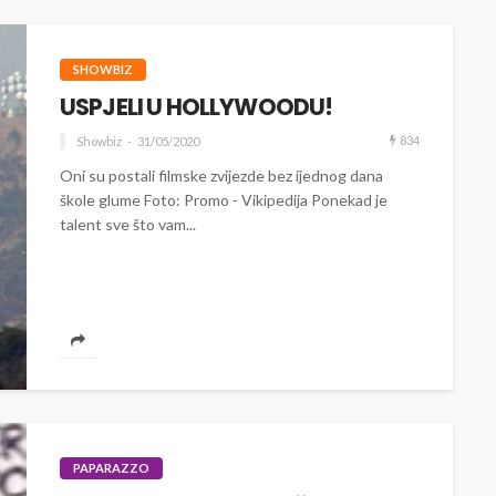
SHOWBIZ
USPJELI U HOLLYWOODU!
834
Showbiz
31/05/2020
Oni su postali filmske zvijezde bez ijednog dana
škole glume Foto: Promo - Vikipedija Ponekad je
talent sve što vam...
PAPARAZZO