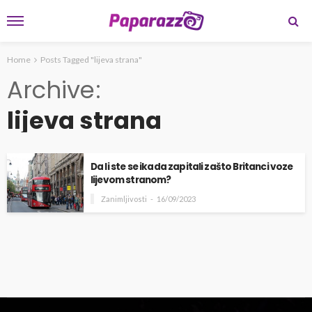
Home
Posts Tagged "lijeva strana"
Archive
lijeva strana
Da li ste se ikada zapitali zašto Britanci voze
lijevom stranom?
Zanimljivosti
16/09/2023