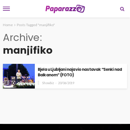
Home
Posts Tagged "manjifiko"
Archive
manjifiko
Bjela u Ljubljani najavio nastavak “Senki nad
Balkanom” (FOTO)
Showbiz
20/06/2019