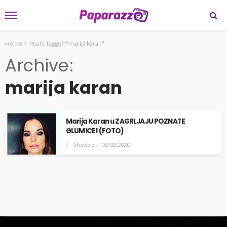
Home
Posts Tagged "marija karan"
Archive
marija karan
Marija Karan u ZAGRLJAJU POZNATE
GLUMICE! (FOTO)
Showbiz
02/02/2020