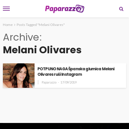
Home
Posts Tagged "Melani Olivares"
Archive
Melani Olivares
POTPUNO NAGA Španska glumica Melani
Olivares ruši Instagram
Paparazzo
17/09/2019