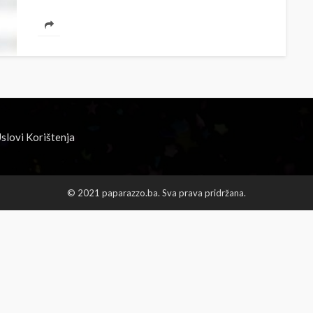
sjenka. Poznati glumac Sergej...
slovi Korištenja
© 2021 paparazzo.ba. Sva prava pridržana.