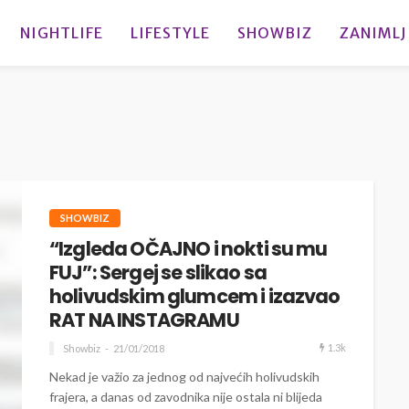
NIGHTLIFE
LIFESTYLE
SHOWBIZ
ZANIMLJ
SHOWBIZ
“Izgleda OČAJNO i nokti su mu
FUJ”: Sergej se slikao sa
holivudskim glumcem i izazvao
RAT NA INSTAGRAMU
1.3k
Showbiz
21/01/2018
Nekad je važio za jednog od najvećih holivudskih
frajera, a danas od zavodnika nije ostala ni blijeda