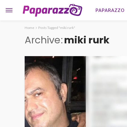
PAPARAZZO
Home
Posts Tagged "miki rurk"
Archive
miki rurk