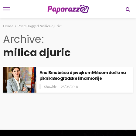
Home
Posts Tagged "milica djuric"
Archive
milica djuric
Ana Brnabić sa djevojkom Milicom došla na
piknik Beogradske filharmonije
Showbiz
25/06/2018