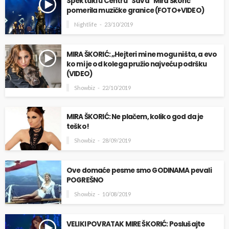
Spektakl u Centru “Sava” Mira Škorić
pomerila muzičke granice (FOTO+VIDEO)
Nightlife
23/10/2019
MIRA ŠKORIĆ: „Hejteri mi ne mogu ništa, a evo
ko mi je od kolega pružio najveću podršku
(VIDEO)
Showbiz
22/10/2019
MIRA ŠKORIĆ: Ne plačem, koliko god da je
teško!
Showbiz
28/09/2019
Ove domaće pesme smo GODINAMA pevali
POGREŠNO
Showbiz
10/08/2019
VELIKI POVRATAK MIRE ŠKORIĆ: Poslušajte