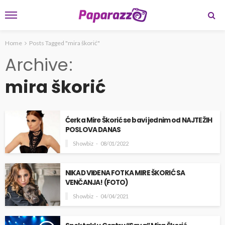
Home
Posts Tagged "mira škorić"
Archive
mira škorić
Ćerka Mire Škorić se bavi jednim od NAJTEŽIH
POSLOVA DANAS
Showbiz
08/01/2022
NIKAD VIĐENA FOTKA MIRE ŠKORIĆ SA
VENČANJA! (FOTO)
Showbiz
04/04/2021