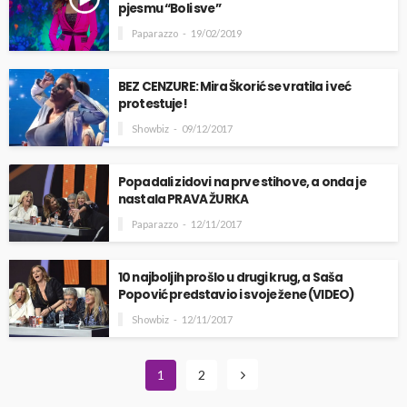
pjesmu “Boli sve”
Paparazzo
19/02/2019
BEZ CENZURE: Mira Škorić se vratila i već
protestuje!
Showbiz
09/12/2017
Popadali zidovi na prve stihove, a onda je
nastala PRAVA ŽURKA
Paparazzo
12/11/2017
10 najboljih prošlo u drugi krug, a Saša
Popović predstavio i svoje žene (VIDEO)
Showbiz
12/11/2017
1
2