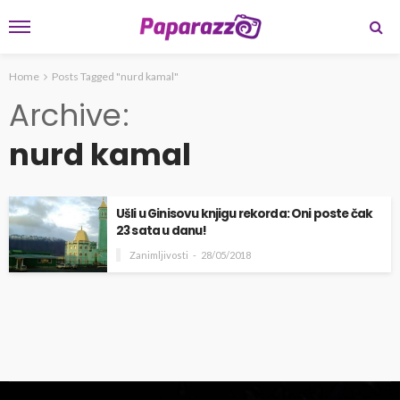
Home
Posts Tagged "nurd kamal"
Archive
nurd kamal
Ušli u Ginisovu knjigu rekorda: Oni poste čak
23 sata u danu!
Zanimljivosti
28/05/2018