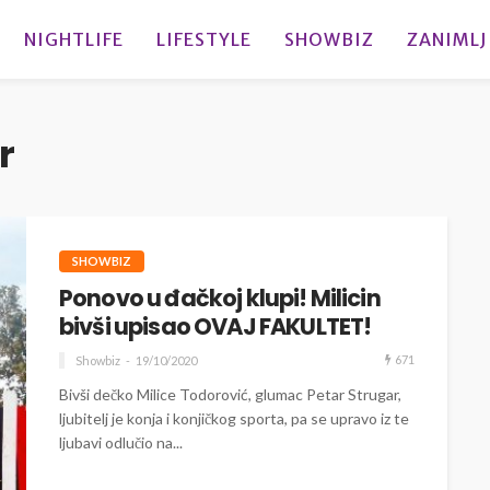
NIGHTLIFE
LIFESTYLE
SHOWBIZ
ZANIMLJ
r
SHOWBIZ
Ponovo u đačkoj klupi! Milicin
bivši upisao OVAJ FAKULTET!
671
Showbiz
19/10/2020
Bivši dečko Milice Todorović, glumac Petar Strugar,
ljubitelj je konja i konjičkog sporta, pa se upravo iz te
ljubavi odlučio na...