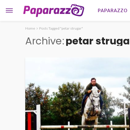
PAPARAZZO
Home
Posts Tagged "petar strugar"
Archive
petar struga