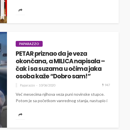
PAPARAZZO
PETAR priznao da je veza
okončana, a MILICA napisala –
čak i sa suzama u očima jaka
osoba kaže “Dobro sam!”
947
Paparazzo
10/06/2020
Već mesecima njihova veza puni novinske stupce.
Potom je sa početkom vanrednog stanja, nastupio i
njen kraj, a sve vreme...