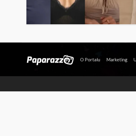
O Portalu
Marketing
U