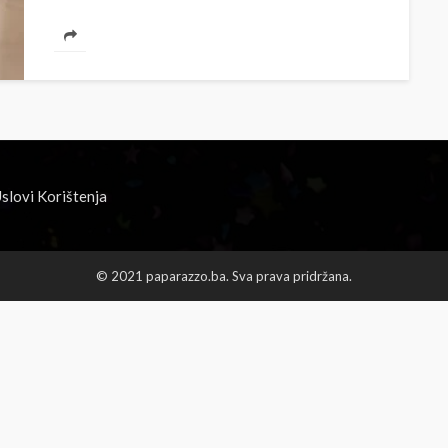
života, skupi automobili, markirana garderoba i
mnogobrojne druge pogodnosti, svakako sa
pravom,...
slovi Korištenja
© 2021 paparazzo.ba. Sva prava pridržana.