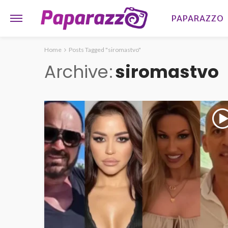
PAPARAZZO
Home
Posts Tagged "siromastvo"
Archive
siromastvo