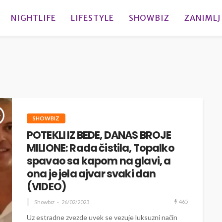
NIGHTLIFE
LIFESTYLE
SHOWBIZ
ZANIMLJ
SHOWBIZ
POTEKLI IZ BEDE, DANAS BROJE
MILIONE: Rada čistila, Topalko
spavao sa kapom na glavi, a
ona je jela ajvar svaki dan
(VIDEO)
465
Showbiz
26/02/2023
Uz estradne zvezde uvek se vezuje luksuzni način