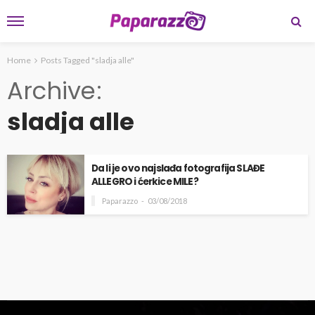
Home
Posts Tagged "sladja alle"
Archive
sladja alle
Da li je ovo najslađa fotografija SLAĐE
ALLEGRO i ćerkice MILE?
Paparazzo
03/08/2018