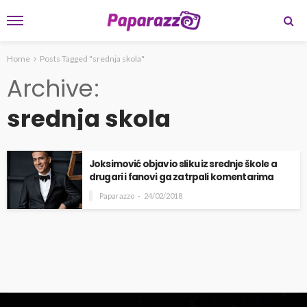
Home
Posts Tagged "srednja skola"
Archive
srednja skola
Joksimović objavio sliku iz srednje škole a
drugari i fanovi ga zatrpali komentarima
Paparazzo
24/02/2018