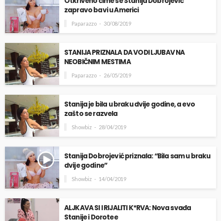
Otkriveno čime se Stanija Dobrojević
zapravo bavi u Americi
Paparazzo
30/08/2019
STANIJA PRIZNALA DA VODI LJUBAV NA
NEOBIČNIM MESTIMA
Paparazzo
26/05/2019
Stanija je bila u braku dvije godine, a evo
zašto se razvela
Showbiz
28/04/2019
Stanija Dobrojević priznala: “Bila sam u braku
dvije godine”
Showbiz
14/04/2019
ALJKAVA SI I RIJALITI K*RVA: Nova svađa
Stanije i Dorotee