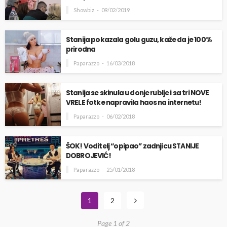
Showbiz
09/02/2019
Stanija pokazala golu guzu, kaže da je 100%
prirodna
Paparazzo
16/03/2018
Stanija se skinula u donje rublje i sa tri NOVE
VRELE fotke napravila haos na internetu!
Paparazzo
06/02/2018
ŠOK! Voditelj “opipao” zadnjicu STANIJE
DOBROJEVIĆ!
Paparazzo
25/01/2018
1
2
Page 1 of 2