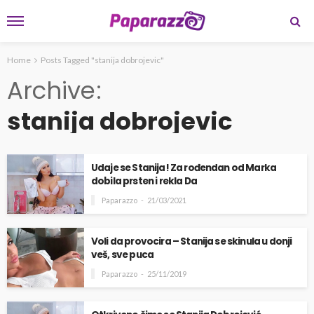
Home
Posts Tagged "stanija dobrojevic"
Archive
stanija dobrojevic
Udaje se Stanija! Za rođendan od Marka
dobila prsten i rekla Da
Paparazzo
21/03/2021
Voli da provocira – Stanija se skinula u donji
veš, sve puca
Paparazzo
25/11/2019