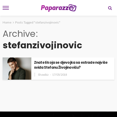
Home
Posts Tagged "stefanzivojinovic"
Archive
stefanzivojinovic
Znate li koja se djevojka sa estrade najviše
sviđa Stefanu Živojinoviću?
Showbiz
17/05/2018