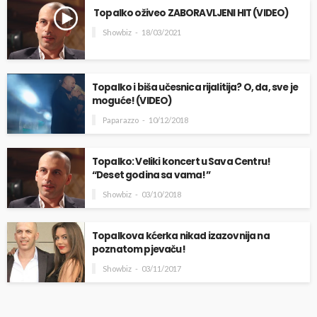
Topalko oživeo ZABORAVLJENI HIT (VIDEO)
Showbiz
18/03/2021
Topalko i biša učesnica rijalitija? O, da, sve je
moguće! (VIDEO)
Paparazzo
10/12/2018
Topalko: Veliki koncert u Sava Centru!
“Deset godina sa vama!”
Showbiz
03/10/2018
Topalkova kćerka nikad izazovnija na
poznatom pjevaču!
Showbiz
03/11/2017