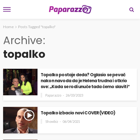
Home
Posts Tagged "topalko"
Archive
topalko
Topalko postaje deda? Oglasio se pevač
nakon navoda da je Helena trudna i otkrio
sve: „Kada se rodi unuče tada ćemo slaviti“
Paparazzo
26/03/2023
Topalko izbacio novi COVER (VIDEO)
Showbiz
06/04/2021