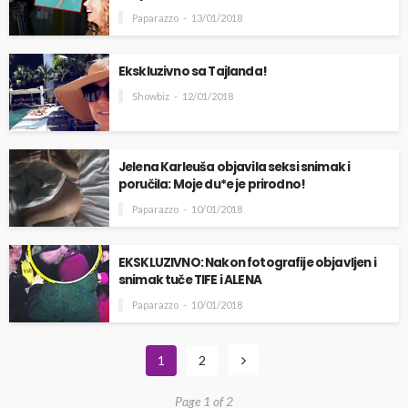
Paparazzo
13/01/2018
Ekskluzivno sa Tajlanda!
Showbiz
12/01/2018
Jelena Karleuša objavila seksi snimak i
poručila: Moje du*e je prirodno!
Paparazzo
10/01/2018
EKSKLUZIVNO: Nakon fotografije objavljen i
snimak tuče TIFE i ALENA
Paparazzo
10/01/2018
1
2
Page 1 of 2