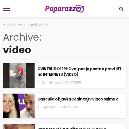
Home
Posts Tagged "video"
Archive
video
CVIKERI I ROLERI: Ovaj pas je postao pravi HIT
na INTERNETU (VIDEO)
Zanimljivosti
24/07/2018
Karleuša objavila Čedin tajni video snimak
Paparazzo
22/02/2018