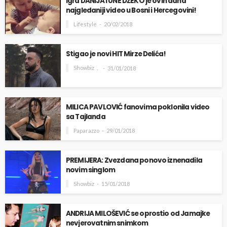
Igra DANIJA i UNE DŽEKO je ovih dana
najgledaniji video u Bosni i Hercegovini!
Lifestyle
20/02/2018
Stigao je novi HIT Mirze Delića!
Showbiz
31/01/2018
MILICA PAVLOVIĆ fanovima poklonila video
sa Tajlanda
Paparazzo
29/01/2018
PREMIJERA: Zvezdana ponovo iznenadila
novim singlom
Showbiz
15/01/2018
ANDRIJA MILOŠEVIĆ se oprostio od Jamajke
nevjerovatnim snimkom