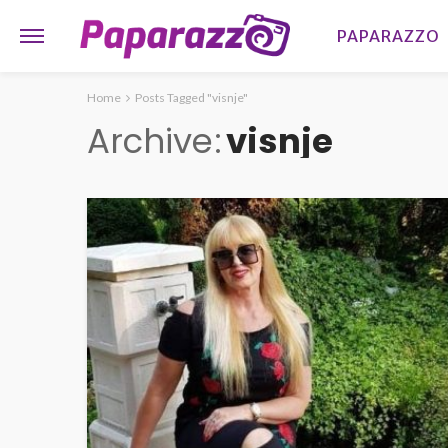
PAPARAZZO
Home
Posts Tagged "visnje"
Archive
visnje