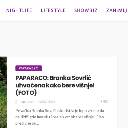
NIGHTLIFE
LIFESTYLE
SHOWBIZ
ZANIMLJ
PAPARAZZO
PAPARACO: Branka Sovrlić
uhvaćena kako bere višnje!
(FOTO)
885
Paparazzo
03/07/2020
Pevačica Branka Sovrlić iskoristila je lepo vreme da
na Ilidži gde ima vilu i prelep vrt obere i višnje. "Jao
predivne su...