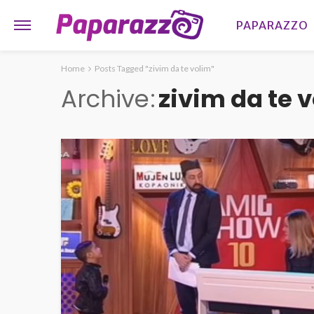
PAPARAZZO
Home
Posts Tagged "zivim da te volim"
Archive
zivim da te 