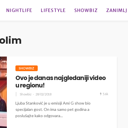
NIGHTLIFE
LIFESTYLE
SHOWBIZ
ZANIMLJ
volim
SHOWBIZ
Ovo je danas najgledaniji video
u regionu!
5.6k
Showbiz
28/02/2018
Ljuba Stanković je u emisiji Ami G show bio
specijalan gost. On ima samo pet godina a
poslušajte kako odgovara...