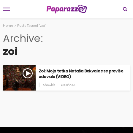
Home
Posts Tagged "zoi"
Archive
zoi
Zoi: Moja tetka Nataša Bekvalac se previše
udavala (VIDEO)
Showbiz
06/08/2020