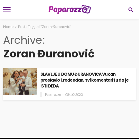
Home
Posts Tagged "Zoran Đuranović"
Archive
Zoran Đuranović
SLAVLJE U DOMU ĐURANOVIĆA Vukan
proslavio 1.rođendan, svi komentarišu da je
ISTI DEDA
Paparazzo
08/10/2020