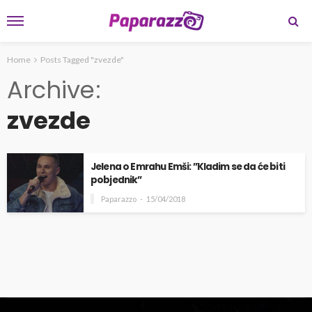
Home
Posts Tagged "zvezde"
Archive
zvezde
Jelena o Emrahu Emši: ”Kladim se da će biti
pobjednik”
Paparazzo
15/04/2018