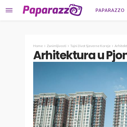
PAPARAZZO
Home
Zanimljivosti
Tajni život Sjeverne Koreje
Arhitekt
Arhitektura u Pjo