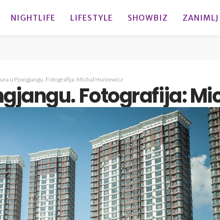
NIGHTLIFE
LIFESTYLE
SHOWBIZ
ZANIMLJ
ura u Pjongjangu. Fotografija: Michal Huniewicz
ngjangu. Fotografija: M