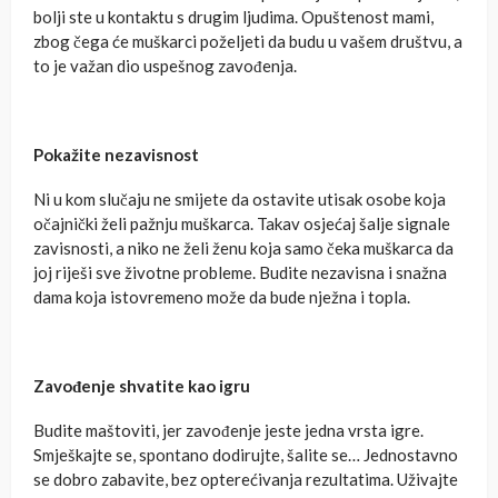
bolji ste u kontaktu s drugim ljudima. Opuštenost mami,
zbog čega će muškarci poželjeti da budu u vašem društvu, a
to je važan dio uspešnog zavođenja.
Pokažite nezavisnost
Ni u kom slučaju ne smijete da ostavite utisak osobe koja
očajnički želi pažnju muškarca. Takav osjećaj šalje signale
zavisnosti, a niko ne želi ženu koja samo čeka muškarca da
joj riješi sve životne probleme. Budite nezavisna i snažna
dama koja istovremeno može da bude nježna i topla.
Zavođenje shvatite kao igru
Budite maštoviti, jer zavođenje jeste jedna vrsta igre.
Smješkajte se, spontano dodirujte, šalite se… Jednostavno
se dobro zabavite, bez opterećivanja rezultatima. Uživajte