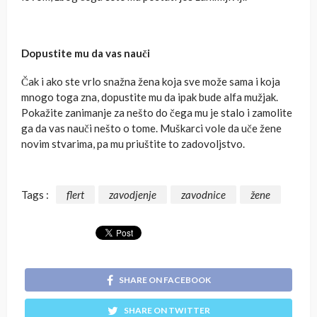
Dopustite mu da vas nauči
Čak i ako ste vrlo snažna žena koja sve može sama i koja
mnogo toga zna, dopustite mu da ipak bude alfa mužjak.
Pokažite zanimanje za nešto do čega mu je stalo i zamolite
ga da vas nauči nešto o tome. Muškarci vole da uče žene
novim stvarima, pa mu priuštite to zadovoljstvo.
Tags :
flert
zavodjenje
zavodnice
žene
SHARE ON FACEBOOK
SHARE ON TWITTER