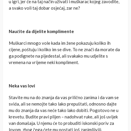
u igri, jer će na taj način uživati i muškarac kojeg zavodite,
a svako voli taj dobar osjećaj, zar ne?
Naučite da dijelite komplimente
Muškarci mnogo vole kada im žene pokazuju koliko ih
cijene, poštuju i koliko im se dive. To ne znači da morate da
ga podignete na pijedestal, ali svakako mu udjelite s
vremena na vrijeme neki kompliment.
Neka vas lovi
Stavite mu na do znanja da vas prilično zanima i da vam se
sviđa, ali se nemojte tako lako prepuštati, odnosno dajte
mu do znanja da vas neće tako lako dobiti. Pogotovo ne u
krevetu. Budite pravi plijen – nadohvat ruke, ali još uvijek
van domašaja. U njemu će to probuditi iskonski poriv za
lovom, zbog čega ćete mu postati još zanimljiviji.