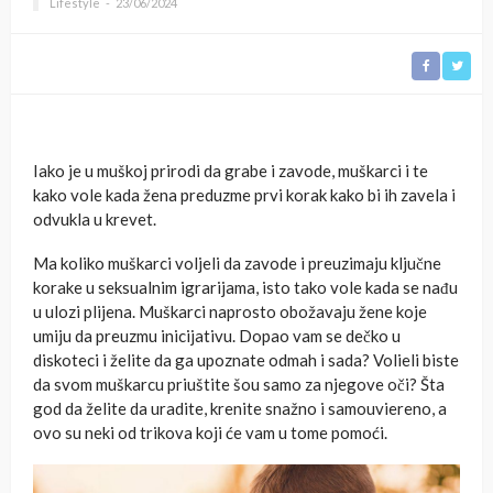
Lifestyle
23/06/2024
Iako je u muškoj prirodi da grabe i zavode, muškarci i te
kako vole kada žena preduzme prvi korak kako bi ih zavela i
odvukla u krevet.
Ma koliko muškarci voljeli da zavode i preuzimaju ključne
korake u seksualnim igrarijama, isto tako vole kada se nađu
u ulozi plijena. Muškarci naprosto obožavaju žene koje
umiju da preuzmu inicijativu. Dopao vam se dečko u
diskoteci i želite da ga upoznate odmah i sada? Volieli biste
da svom muškarcu priuštite šou samo za njegove oči? Šta
god da želite da uradite, krenite snažno i samouviereno, a
ovo su neki od trikova koji će vam u tome pomoći.