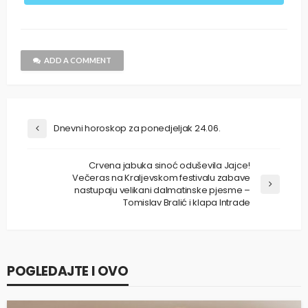
ADD A COMMENT
Dnevni horoskop za ponedjeljak 24.06.
Crvena jabuka sinoć oduševila Jajce!
Večeras na Kraljevskom festivalu zabave
nastupaju velikani dalmatinske pjesme –
Tomislav Bralić i klapa Intrade
POGLEDAJTE I OVO