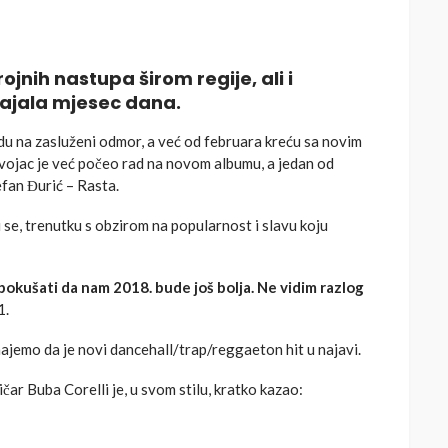
ojnih nastupa širom regije, ali i
rajala mjesec dana.
du na zasluženi odmor, a već od februara kreću sa novim
vojac je već počeo rad na novom albumu, a jedan od
efan Đurić – Rasta.
i se, trenutku s obzirom na popularnost i slavu koju
pokušati da nam 2018. bude još bolja. Ne vidim razlog
1.
znajemo da je novi dancehall/trap/reggaeton hit u najavi.
ičar Buba Corelli je, u svom stilu, kratko kazao: