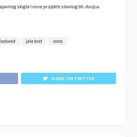
javnog singla i nove projekte slavnog bh. dvojca.
featured
jala brat
rasta
SHARE ON TWITTER