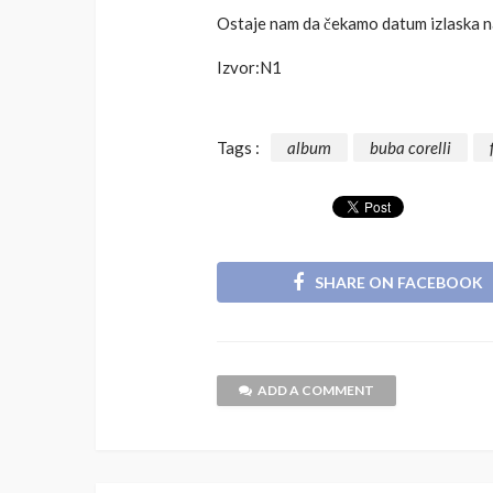
Ostaje nam da čekamo datum izlaska na
Izvor:N1
Tags :
album
buba corelli
SHARE ON FACEBOOK
ADD A COMMENT