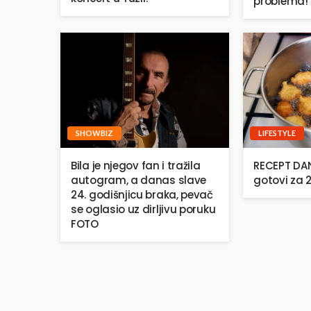
problema!
SHOWBIZ
LIFESTYLE
Bila je njegov fan i tražila
RECEPT DANA
autogram, a danas slave
gotovi za 
24. godišnjicu braka, pevač
se oglasio uz dirljivu poruku
FOTO