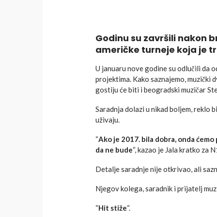
Godinu su završili nakon br
američke turneje koja je t
U januaru nove godine su odlučili da o
projektima. Kako saznajemo, muzički d
gostiju će biti i beogradski muzičar St
Saradnja dolazi u nikad boljem, reklo b
uživaju.
“
Ako je 2017. bila dobra, onda ćemo 
da ne bude
“, kazao je Jala kratko za N
Detalje saradnje nije otkrivao, ali sa
Njegov kolega, saradnik i prijatelj muz
“
Hit stiže
“.