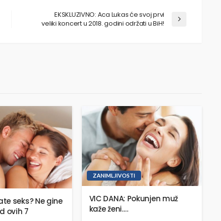
EKSKLUZIVNO: Aca Lukas će svoj prvi
veliki koncert u 2018. godini održati u BiH!
ZANIMLJIVOSTI
VIC DANA: Pokunjen muž
te seks? Ne gine
kaže ženi….
d ovih 7