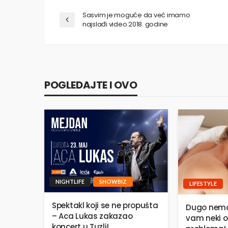
Sasvim je moguće da već imamo
najslađi video 2018. godine
POGLEDAJTE I OVO
NIGHTLIFE
SHOWBIZ
LIFESTYLE
Spektakl koji se ne propušta
Dugo nema
– Aca Lukas zakazao
vam neki o
koncert u Tuzli!