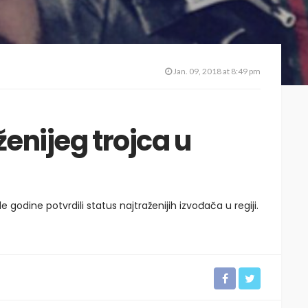
Jan. 09, 2018 at 8:49 pm
ženijeg trojca u
le godine potvrdili status najtraženijih izvođača u regiji.