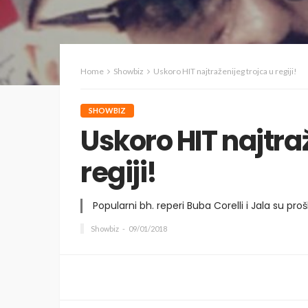
Home
Showbiz
Uskoro HIT najtraženijeg trojca u regiji!
SHOWBIZ
Uskoro HIT najtra
regiji!
Popularni bh. reperi Buba Corelli i Jala su proš
Showbiz
09/01/2018