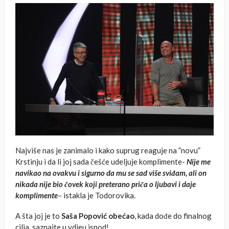
Najviše nas je zanimalo i kako suprug reaguje na ”novu”
Krstinju i da li joj sada češće udeljuje komplimente-
Nije me
navikao na ovakvu i sigurno da mu se sad više sviđam, ali on
nikada nije bio čovek koji preterano priča o ljubavi i daje
komplimente
– istakla je Todorovika.
A šta joj je to
Saša Popović obećao
, kada dođe do finalnog
cilja, saznajte u vdieu ispod!