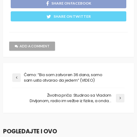
SHARE ON FACEBOOK
SHARE ON TWITTER
ADD A COMMENT
Ćemo: “Bio sam zatvoren 36 dana, samo
sam usta otvarao da jedem” (VIDEO)
Životna priča: Studirao sa Vladom
Divljanom, radio im vežbe iz fizike, a onda…
POGLEDAJTE I OVO