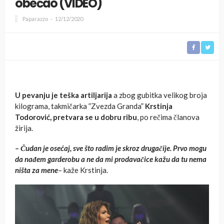
obećao (VIDEO)
Paparazzo
12/12/2020
U pevanju je teška artiljarija
a zbog gubitka velikog broja
kilograma, takmičarka ”Zvezda Granda”
Krstinja
Todorović, pretvara se u dobru ribu
, po rečima članova
žirija.
– Čudan je osećaj, sve što radim je skroz drugačije. Prvo mogu
da nađem garderobu a ne da mi prodavačice kažu da tu nema
ništa za mene
– kaže Krstinja.