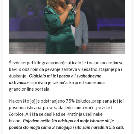
Šezdesetpet kilograma manje uticalo je i na posao kojim se
bavi, s obzirom da pevanje zahteva višesatno stajanje pa i
đuskanje-
Olakšalo mi je i posao a i svakodnevne
aktivnosti-
ispričala je takmičarka pred kamerama
grand.online portala.
Nakon što joj je odstranjeno 75% želudca, prepisana joj je i
posebna ishrana, pa se sada jedu samo voće, povrće i
čorbice. Ali šta se desi kad se Krstinja uželi neke
hrane-
Pojedem nešto što odstupa od moje ishrane ali je
poenta što mogu samo 3 zalogaja i sita sam narednih 5,6 sati.