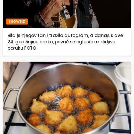
SHOWBIZ
Bila je njegov fan i tražila autogram, a danas slave
24. godišnjicu braka, pevač se oglasio uz dirljivu
poruku FOTO