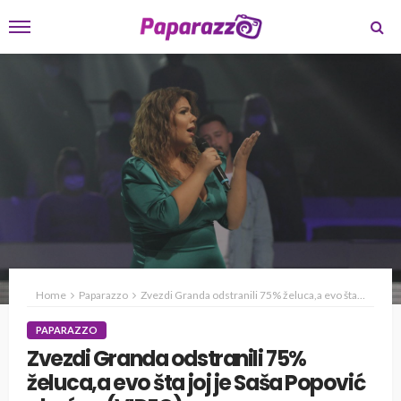
Home
Paparazzo
Zvezdi Granda odstranili 75% želuca,a evo šta joj je Saša Popović obećao (VIDEO)
PAPARAZZO
Zvezdi Granda odstranili 75%
želuca,a evo šta joj je Saša Popović