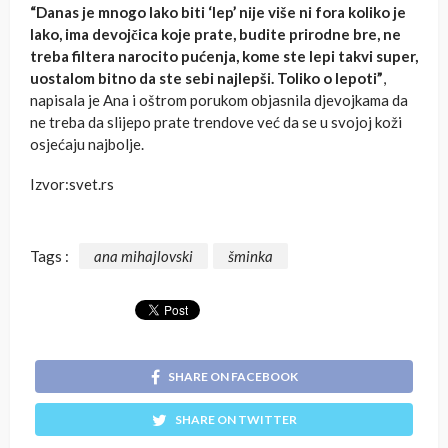
“Danas je mnogo lako biti ‘lep’ nije više ni fora koliko je
lako, ima devojčica koje prate, budite prirodne bre, ne
treba filtera narocito pućenja, kome ste lepi takvi super,
uostalom bitno da ste sebi najlepši. Toliko o lepoti”
,
napisala je Ana i oštrom porukom objasnila djevojkama da
ne treba da slijepo prate trendove već da se u svojoj koži
osjećaju najbolje.
Izvor:svet.rs
Tags :
ana mihajlovski
šminka
SHARE ON FACEBOOK
SHARE ON TWITTER