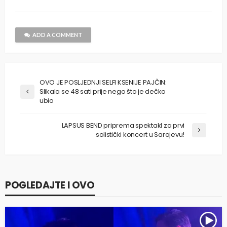
ADD A COMMENT
OVO JE POSLJEDNJI SELFI KSENIJE PAJČIN:
Slikala se 48 sati prije nego što je dečko
ubio
LAPSUS BEND priprema spektakl za prvi
solistički koncert u Sarajevu!
POGLEDAJTE I OVO