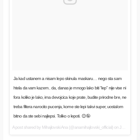
Ja kad ustanem a nisam lepo skinula maskaru… nego sta sam
htela da vam kazem.. da, danas je mnogo lako biti “lep” nije vise ni
fora koliko je lako, ima devojcica koje prate, budite prirodne bre, ne
treba filtera narocito pucenja, kome ste lepi takvi super, uostalom
bitno da ste sebi najlepsi. Toliko o lepoti. 😊🤪
A post shared by
Mihajlovski Ana
(@anamihajlovski_official) on
Jan 29, 2018 at 1:32am PST