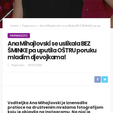
Home
Paparazzo
Ana Mihajlovski se uslikala BEZ ŠMINKE pa uputila OŠTRU poruku mladim djevojkama!
PAPARAZZO
Ana Mihajlovski se uslikala BEZ
ŠMINKE pa uputila OŠTRU poruku
mladim djevojkama!
Paparazzo
29/01/2018
Voditeljka
Ana Mihajlovski
je iznenadila
pratioce na društvenim mrežama fotografijom
koju je objavila na Instagramu. Na njoj je