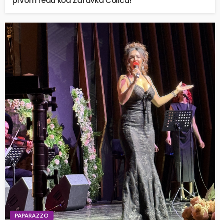
prvom redu kod Zdravka Čolića!
PAPARAZZO