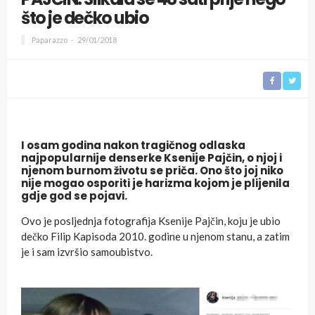
što je dečko ubio
Paparazzo
29/01/2018
I osam godina nakon tragičnog odlaska
najpopularnije denserke Ksenije Pajčin, o njoj i
njenom burnom životu se priča. Ono što joj niko
nije mogao osporiti je harizma kojom je plijenila
gdje god se pojavi.
Ovo je posljednja fotografija Ksenije Pajčin, koju je ubio
dečko Filip Kapisoda 2010. godine u njenom stanu, a zatim
je i sam izvršio samoubistvo.