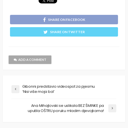
SHARE ON FACEBOOK
SHARE ON TWITTER
ADD A COMMENT
Gibonni predstavio videospot za pjesmu
‘Nisi više moja bol’
Ana Mihajlovski se uslikala BEZ ŠMINKE pa
uputila OŠTRU poruku mladim djevojkama!