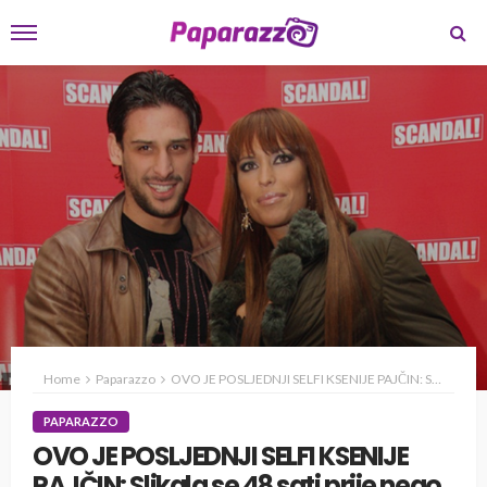
Home
Paparazzo
OVO JE POSLJEDNJI SELFI KSENIJE PAJČIN: Slikala se 48 sati prije nego što je dečko ubio
PAPARAZZO
OVO JE POSLJEDNJI SELFI KSENIJE
PAJČIN: Slikala se 48 sati prije nego