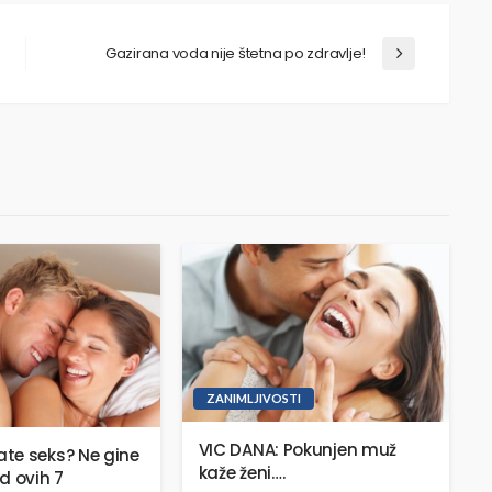
Gazirana voda nije štetna po zdravlje!
ZANIMLJIVOSTI
VIC DANA: Pokunjen muž
te seks? Ne gine
kaže ženi….
d ovih 7