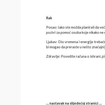
Rak
Posao: Iako ste možda planirali da ve
pozivi za pomoć osoba koje nikako ne 
Ljubav: Dio vremena i energije trebaće 
bi mogao da preraste u nešto značajni
Zdravlje: Povedite računa o ishrani, p
… nastavak na slijedećoj stranici …