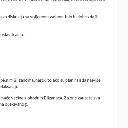
 za diskusiju sa voljenom osobom, bilo bi dobro da ih
poslasticama.
pičnim Blizancima, naročito ako su planirali da najviše
laksaciji.
i imaće većina slobodnih Blizanaca. Za one zauzete sva
ama očekivanog.