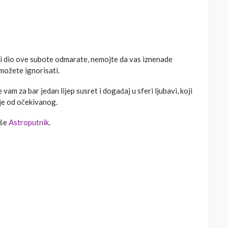
ći dio ove subote odmarate, nemojte da vas iznenade
možete ignorisati.
vam za bar jedan lijep susret i događaj u sferi ljubavi, koji
je od očekivanog.
iše
Astroputnik
.