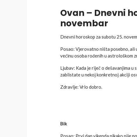
Ovan – Dnevni ho
novembar
Dnevni horoskop za subotu 25. nove
Posao: Vjerovatno ništa posebno, ali 
većinu osoba rođenih u astrološkom 
Ljubav: Kada je riječ o dešavanjima u s
zablistate u nekoj konkretnoj akciji osv
Zdravlje: Vrlo dobro.
Bik
Posao: Prvi dan vikenda nikako nije p