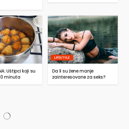
LIFESTYLE
: Uštipci koji su
Da li su žene manje
20 minuta
zainteresovane za seks?