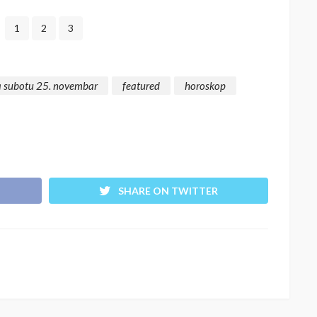
1
2
3
a subotu 25. novembar
featured
horoskop
SHARE ON TWITTER