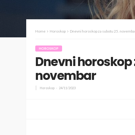
Home
Horoskop
Dnevni horoskop za subotu 25. novemba
HOROSKOP
Dnevni horoskop 
novembar
Horoskop
24/11/2023