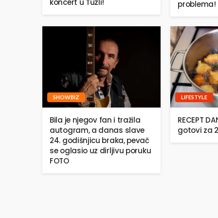
koncert u Tuzli!
problema!
SHOWBIZ
LIFESTYLE
Bila je njegov fan i tražila
RECEPT DANA
autogram, a danas slave
gotovi za 
24. godišnjicu braka, pevač
se oglasio uz dirljivu poruku
FOTO