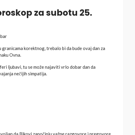
roskop za subotu 25.
mbar
u granicama korektnog, trebalo bi da bude ovaj dan za
znaku Ovna.
feri ljubavi, tu se može najaviti vrlo dobar dan da
ajanja nečijih simpatija.
ovoljan da Bikovi započinju važne razgovore i pregovore