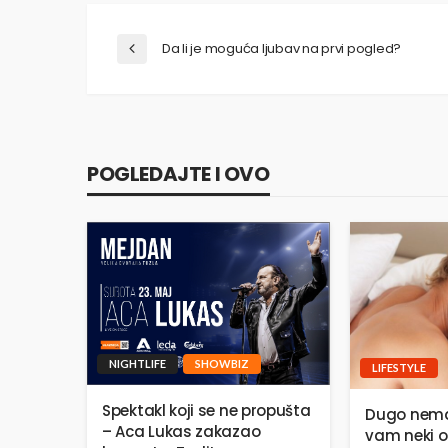
Da li je moguća ljubav na prvi pogled?
POGLEDAJTE I OVO
NIGHTLIFE
SHOWBIZ
LIFESTYLE
Spektakl koji se ne propušta
Dugo nema
– Aca Lukas zakazao
vam neki o