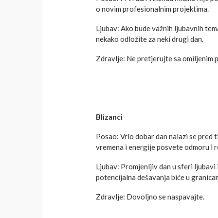
o novim profesionalnim projektima.
Ljubav: Ako bude važnih ljubavnih tema
nekako odložite za neki drugi dan.
Zdravlje: Ne pretjerujte sa omiljenim 
Blizanci
Posao: Vrlo dobar dan nalazi se pred ti
vremena i energije posvete odmoru i re
Ljubav: Promjenljiv dan u sferi ljubav
potencijalna dešavanja biće u granic
Zdravlje: Dovoljno se naspavajte.