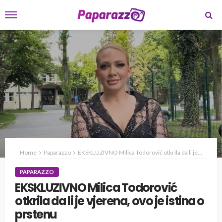
Home
Paparazzo
EKSKLUZIVNO Milica Todorović otkrila da li je vjerena, ovo je istina o prstenu
PAPARAZZO
EKSKLUZIVNO Milica Todorović
otkrila da li je vjerena, ovo je istina o
prstenu