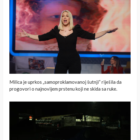
Milica je uprkos „samoproklamovanoj šutnji“ riješila da
progovori o najnovijem prstenu koji ne skida sa ruke.