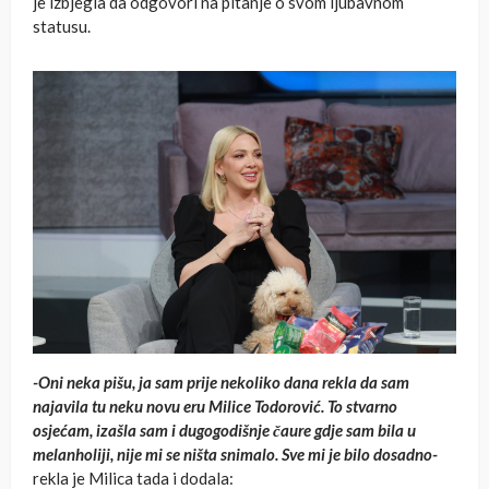
je izbjegla da odgovori na pitanje o svom ljubavnom
statusu.
-Oni neka pišu, ja sam prije nekoliko dana rekla da sam
najavila tu neku novu eru Milice Todorović. To stvarno
osjećam, izašla sam i dugogodišnje čaure gdje sam bila u
melanholiji, nije mi se ništa snimalo. Sve mi je bilo dosadno-
rekla je Milica tada i dodala: