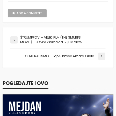
ADD A COMMENT
ŠTRUMPFOVI – VELIKI FILM (THE SMURFS
MOVIE) – U svim kinima od 17. jula 2025.
ODABRALI SMO – Top 5 hitova Amara Gileta
POGLEDAJTE I OVO