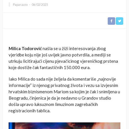
Paparazzo
06/02/2025
Milica Todorović
našla se u žiži interesovanja zbog
vjeridbe koju nije još uvijek javno potvrdila, a mediji se
utrkuju licitirajući cijenu pjevačicinog vjereničkog prstena
koje dostiže čak fantastičnih 150.000 eura.
Iako Milica do sada nije željela da komentariše „najnovije
informacije“ iz njenog privatnog života i vezu sa izvjesnim
hrvatskim biznismenom Mariom sa kojim je čak i snimljena u
Beogradu, činjenica je da je nedavno u Grandov studio
došla upravo luksuznom limuzinom zagrebačkih
registracionih tablica.