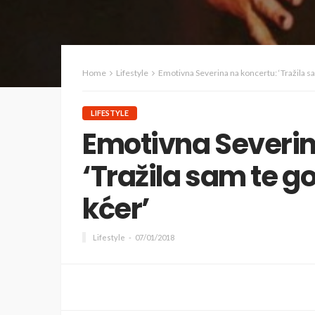
Home
Lifestyle
Emotivna Severina na koncertu: ‘Tražila sa
LIFESTYLE
Emotivna Severin
‘Tražila sam te g
kćer’
Lifestyle
07/01/2018