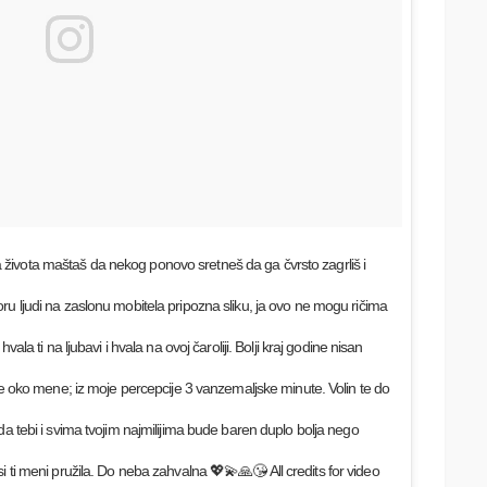
života maštaš da nekog ponovo sretneš da ga čvrsto zagrliš i
ru ljudi na zaslonu mobitela pripozna sliku, ja ovo ne mogu ričima
vala ti na ljubavi i hvala na ovoj čaroliji. Bolji kraj godine nisan
sve oko mene; iz moje percepcije 3 vanzemaljske minute. Volin te do
da tebi i svima tvojim najmilijima bude baren duplo bolja nego
i ti meni pružila. Do neba zahvalna 💖💫🙏😘 All credits for video