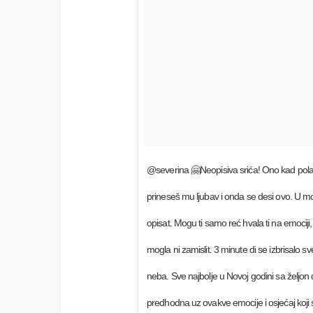
@severina 🤗Neopisiva srića! Ono kad pola 
prineseš mu ljubav i onda se desi ovo. U mo
opisat. Mogu ti samo reć hvala ti na emociji, h
mogla ni zamislit. 3 minute di se izbrisalo 
neba. Sve najbolje u Novoj godini sa željon 
predhodna uz ovakve emocije i osjećaj koji s