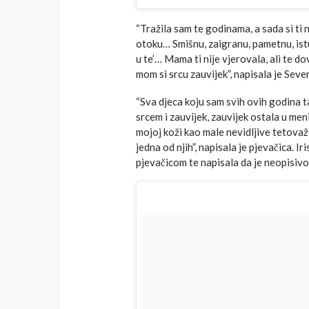
“Tražila sam te godinama, a sada si t
otoku… Smišnu, zaigranu, pametnu, ist
u te’… Mama ti nije vjerovala, ali te 
mom si srcu zauvijek”, napisala je Seve
“Sva djeca koju sam svih ovih godina tak
srcem i zauvijek, zauvijek ostala u meni
mojoj koži kao male nevidljive tetova
jedna od njih”, napisala je pjevačica. 
pjevačicom te napisala da je neopisivo