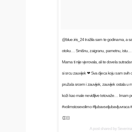
@blue.iris_24 tražila sam te godinama, a s
otoku… Smišnu, zaigranu, pametnu, istu… 
Mama ti nije vjerovala, ali te dovela sutr
si srcu zauvijek ❤ Sva djeca koju sam svih ov
pružala srcem i zauvijek, zauvijek ostala u m
koži kao male nevidljive tetovaže… Imam p
#volimstosevolimo #ljubavseljubavljuvraca #
👏🏻
A post shared by
Severina