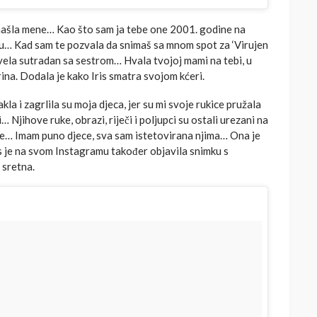
i našla mene… Kao što sam ja tebe one 2001. godine na
u… Kad sam te pozvala da snimaš sa mnom spot za ‘Virujen
dovela sutradan sa sestrom… Hvala tvojoj mami na tebi, u
rina. Dodala je kako Iris smatra svojom kćeri.
la i zagrlila su moja djeca, jer su mi svoje rukice pružala
… Njihove ruke, obrazi, riječi i poljupci su ostali urezani na
že… Imam puno djece, sva sam istetovirana njima… Ona je
Iris je na svom Instagramu također objavila snimku s
 sretna.