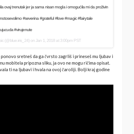
žila ovaj trenutak jer ja sama nisan mogla i omogućila mi da proživin
imstosevolimo #severina #grateful #love #magic #fairytale
ujucuda #virujenute
sic
(@blue.iris_24) on
Jan 1, 2018 at 3:00pm PST
ponovo sretneš da ga čvrsto zagrliš i prineseš mu ljubav i
onu mobitela pripozna sliku, ja ovo ne mogu ričima opisat.
la ti na ljubavi i hvala na ovoj čaroliji. Bolji kraj godine