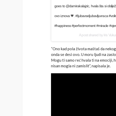
goes to @damirakalajzic, hvala šta si obilje
ovo iznova 💗. #ljubavseljubavljuvraca #vol
#happiness #perfectmoment #miracle #vjer
A post shared by
Iris Vuku
“Ono kad pola života maštaš da nekog 
onda se desi ovo. U moru ljudi na zasl
Mogu ti samo reć hvala ti na emociji, hva
nisan mogla ni zamislit”, napisala je.