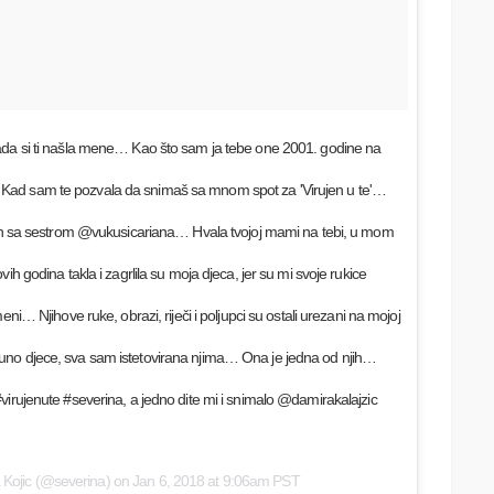
ada si ti našla mene… Kao što sam ja tebe one 2001. godine na
Kad sam te pozvala da snimaš sa mnom spot za 'Virujen u te'…
adan sa sestrom @vukusicariana… Hvala tvojoj mami na tebi, u mom
ih godina takla i zagrlila su moja djeca, jer su mi svoje rukice
eni… Njihove ruke, obrazi, riječi i poljupci su ostali urezani na mojoj
uno djece, sva sam istetovirana njima… Ona je jedna od njih…
virujenute #severina, a jedno dite mi i snimalo @damirakalajzic
 Kojic
(@severina) on
Jan 6, 2018 at 9:06am PST