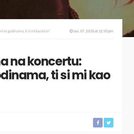
m te godinama, ti si mi kao kćer’
Jan. 07, 2018 at 12:30 pm
a na koncertu:
odinama, ti si mi kao