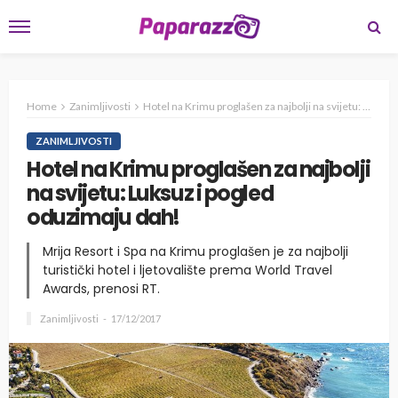
Home
Zanimljivosti
Hotel na Krimu proglašen za najbolji na svijetu: Luksuz i pogled oduzimaju dah!
ZANIMLJIVOSTI
Hotel na Krimu proglašen za najbolji
na svijetu: Luksuz i pogled
oduzimaju dah!
Mrija Resort i Spa na Krimu proglašen je za najbolji
turistički hotel i ljetovalište prema World Travel
Awards, prenosi RT.
Zanimljivosti
17/12/2017