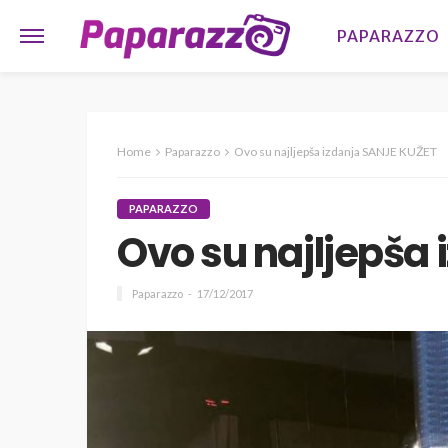
PAPARAZZO
Home
Paparazzo
Ovo su najljepša izdanja SANJE KUŽET
PAPARAZZO
Ovo su najljepša
Paparazzo
17/12/2017