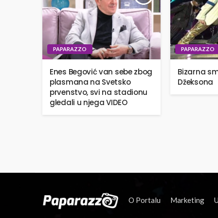
PAPARAZZO
PAPARAZZO
Enes Begović van sebe zbog
Bizarna sm
plasmana na Svetsko
Džeksona
prvenstvo, svi na stadionu
gledali u njega VIDEO
O Portalu
Marketing
U