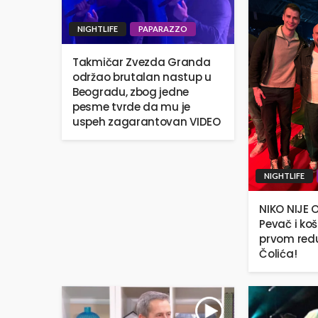
NIGHTLIFE
PAPARAZZO
Takmičar Zvezda Granda
održao brutalan nastup u
Beogradu, zbog jedne
pesme tvrde da mu je
uspeh zagarantovan VIDEO
NIGHTLIFE
NIKO NIJE 
Pevač i ko
prvom red
Čolića!