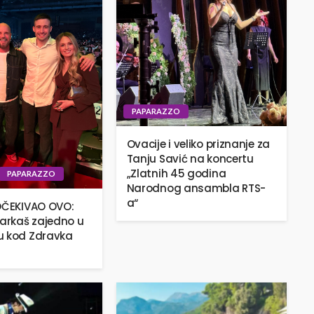
PAPARAZZO
Ovacije i veliko priznanje za
Tanju Savić na koncertu
„Zlatnih 45 godina
PAPARAZZO
Narodnog ansambla RTS-
a“
OČEKIVAO OVO:
šarkaš zajedno u
u kod Zdravka