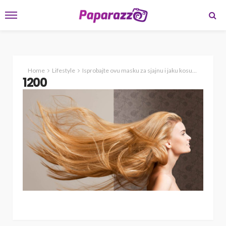
Home
Lifestyle
Isprobajte ovu masku za sjajnu i jaku kosu!
1200
1200