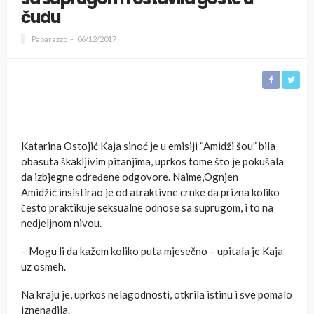
čudu
Paparazzo
06/12/2017
Katarina Ostojić Kaja sinoć je u emisiji “Amidži šou” bila
obasuta škakljivim pitanjima, uprkos tome što je pokušala
da izbjegne određene odgovore. Naime,Ognjen
Amidžić insistirao je od atraktivne crnke da prizna koliko
često praktikuje seksualne odnose sa suprugom, i to na
nedjeljnom nivou.
– Mogu li da kažem koliko puta mjesečno – upitala je Kaja
uz osmeh.
Na kraju je, uprkos nelagodnosti, otkrila istinu i sve pomalo
iznenadila.