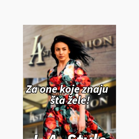
PAPARAZZO
Ksenija Knežević čeka bebu: Pevačica već u petom
mesecu trudnoće