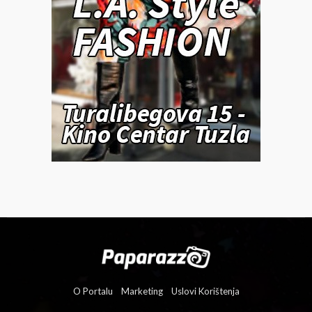
PAPARAZZO
Kasper otvorio dušu o Mini Kostić: „Tamo gde je sve
prolazno, ona je moja večnost“