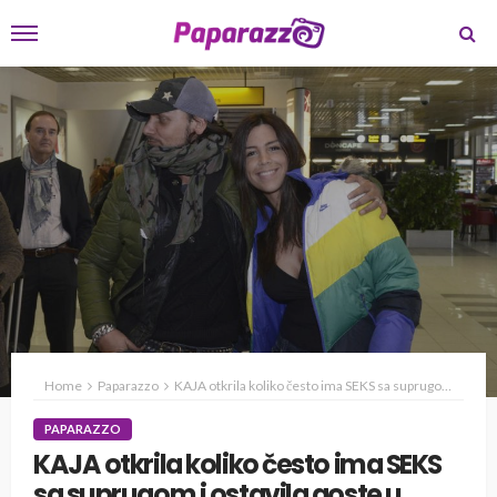
Home
Paparazzo
KAJA otkrila koliko često ima SEKS sa suprugom i ostavila goste u čudu
PAPARAZZO
KAJA otkrila koliko često ima SEKS
sa suprugom i ostavila goste u