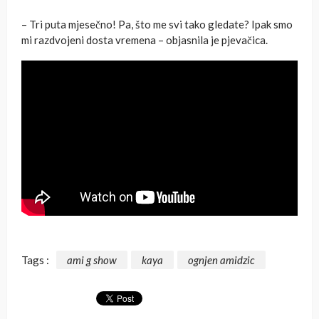
– Tri puta mjesečno! Pa, što me svi tako gledate? Ipak smo
mi razdvojeni dosta vremena – objasnila je pjevačica.
Tags :
ami g show
kaya
ognjen amidzic