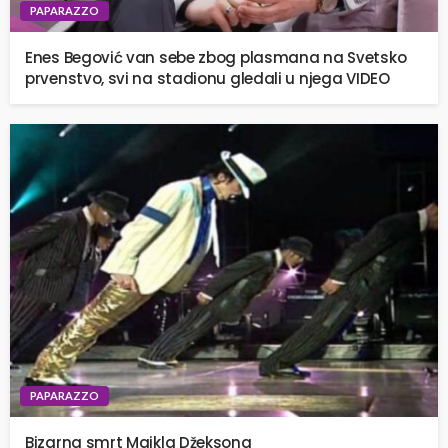
PAPARAZZO
Enes Begović van sebe zbog plasmana na Svetsko
prvenstvo, svi na stadionu gledali u njega VIDEO
PAPARAZZO
Bizarna smrt Majkla Džeksona