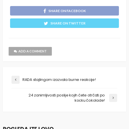
SHARE ON FACEBOOK
SHARE ON TWITTER
ADD A COMMENT
RADA stajlingom izazvala burne reakcije!
24 zanimljivosti poslije kojih ćete otrčati po
kocku čokolade!