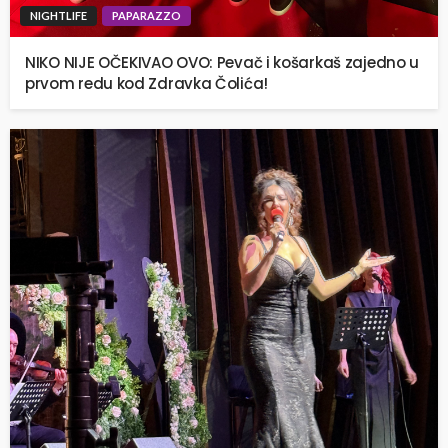
NIGHTLIFE
PAPARAZZO
NIKO NIJE OČEKIVAO OVO: Pevač i košarkaš zajedno u
prvom redu kod Zdravka Čolića!