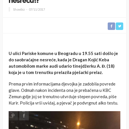
nesreću!?
Showbiz
07/11/2017
U ulici Pariske komune u Beogradu u 19.55 sati došlo je
do saobraćajne nesreće, kada je Dragan Kojić Keba
automobilom marke audi udario tinejdžerku A. Đ. (18)
koja je u tom trenutku prelazila pješački prelaz.
Prema prvim informacijama djevojka je zadobila povrede
glave. Odmah nakon incidenta ona je prebačena u KBC
Zemun gdje joj se trenutno utvrđuje stepen povreda, piše
Kurir. Policija vrši uviđaj, a pjevač je podvrgnut alko testu.