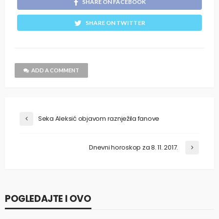
SHARE ON FACEBOOK
SHARE ON TWITTER
ADD A COMMENT
Seka Aleksić objavom raznježila fanove
Dnevni horoskop za 8. 11. 2017.
POGLEDAJTE I OVO