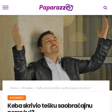
Home
Showbiz
Keba skrivio tešku saobraćajnu nesreću!?
SHOWBIZ
Keba skrivio tešku saobraćajnu