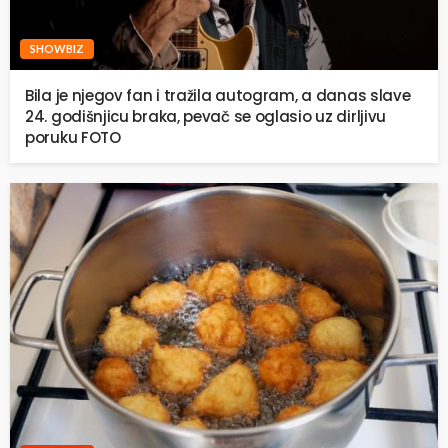
SHOWBIZ
Bila je njegov fan i tražila autogram, a danas slave
24. godišnjicu braka, pevač se oglasio uz dirljivu
poruku FOTO