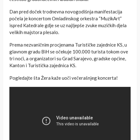
Dan pred doček trodnevna novogodišnja manifestacija
počela je koncertom Omladinskog orkestra “MuzikArt”
ispred Katedrale gdje se uz najljepše zvuke muzičkih djela
velikih majstora plesalo.
Prema nezvaničnim procjenama Turističke zajednice KS, u
glavnom gradu BiH se očekuje 100.000 turista tokom ove
tri noći, a organizatori su Grad Sarajevo, gradske općine,
Kanton i Turistička zajednica KS.
Pogledajte šta Žera kaže uoči večerašnjeg koncerta!