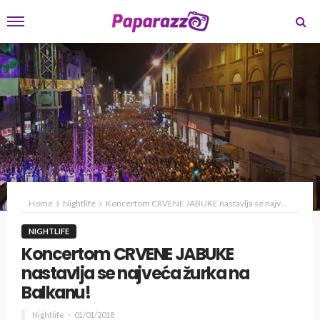
Home
Nightlife
Koncertom CRVENE JABUKE nastavlja se najveća žurka na Balkanu!
NIGHTLIFE
Koncertom CRVENE JABUKE
nastavlja se najveća žurka na
Balkanu!
Nightlife
01/01/2018