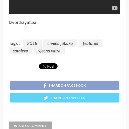
Izvor:hayat.ba
Tags :
2018
crvena jabuka
featured
sarajevo
vjecna vatra
SHARE ON FACEBOOK
SHARE ON TWITTER
ADD A COMMENT