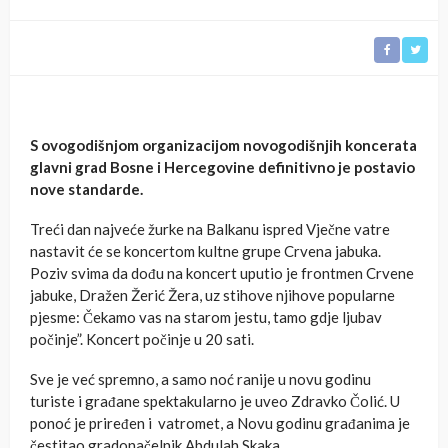
S ovogodišnjom organizacijom novogodišnjih koncerata
glavni grad Bosne i Hercegovine definitivno je postavio
nove standarde.
Treći dan najveće žurke na Balkanu ispred Vječne vatre
nastavit će se koncertom kultne grupe Crvena jabuka.
Poziv svima da dođu na koncert uputio je frontmen Crvene
jabuke, Dražen Žerić Žera, uz stihove njihove popularne
pjesme: Čekamo vas na starom jestu, tamo gdje ljubav
počinje”. Koncert počinje u 20 sati.
Sve je već spremno, a samo noć ranije u novu godinu
turiste i građane spektakularno je uveo Zdravko Čolić. U
ponoć je priređen i vatromet, a Novu godinu građanima je
čestitao gradonačelnik Abdulah Skaka.