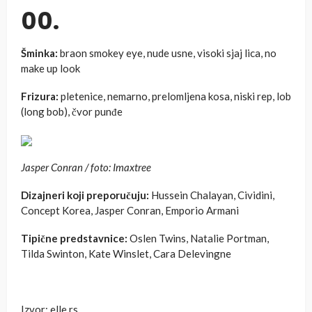
00.
Šminka:
braon smokey eye, nude usne, visoki sjaj lica, no
make up look
Frizura:
pletenice, nemarno, prelomljena kosa, niski rep, lob
(long bob), čvor punđe
Jasper Conran / foto: Imaxtree
Dizajneri koji preporučuju:
Hussein Chalayan, Cividini,
Concept Korea, Jasper Conran, Emporio Armani
Tipične predstavnice:
Oslen Twins, Natalie Portman,
Tilda Swinton, Kate Winslet, Cara Delevingne
Izvor: elle.rs