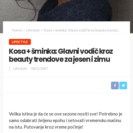
Home
Lifestyle
Kosa + šminka: Glavni vodič kroz beauty trendove za jesen i zimu
LIFESTYLE
Kosa + šminka: Glavni vodič kroz
beauty trendove za jesen i zimu
Lifestyle
04/11/2017
Velika istina je da će se ove sezone nositi sve! Potrebno je
samo odabrati željenu epohu i setovati vremensku mašinu
na istu. Putovanje kroz vreme počinje!