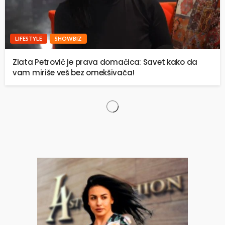
LIFESTYLE
SHOWBIZ
Zlata Petrović je prava domaćica: Savet kako da
vam miriše veš bez omekšivača!