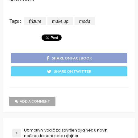
Tags :
frizure
make up
moda
SHARE ON FACEBOOK
SHARE ON TWITTER
ADD A COMMENT
Ultimativni vodič za savršen ajlajner: 6 novih
načina da nanesete ajlajner