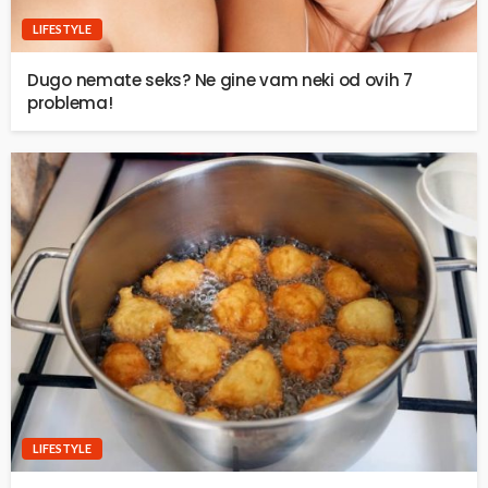
LIFESTYLE
Dugo nemate seks? Ne gine vam neki od ovih 7
problema!
LIFESTYLE