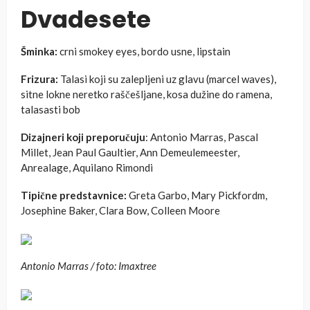
Dvadesete
Šminka:
crni smokey eyes, bordo usne, lipstain
Frizura:
Talasi koji su zalepljeni uz glavu (marcel waves),
sitne lokne neretko raščešljane, kosa dužine do ramena,
talasasti bob
Dizajneri koji preporučuju
: Antonio Marras, Pascal
Millet, Jean Paul Gaultier, Ann Demeulemeester,
Anrealage, Aquilano Rimondi
Tipične predstavnice:
Greta Garbo, Mary Pickfordm,
Josephine Baker, Clara Bow, Colleen Moore
Antonio Marras / foto: Imaxtree