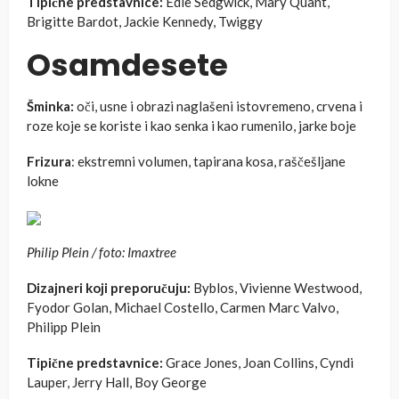
Tipične predstavnice:
Edie Sedgwick, Mary Quant,
Brigitte Bardot, Jackie Kennedy, Twiggy
Osamdesete
Šminka:
oči, usne i obrazi naglašeni istovremeno, crvena i
roze koje se koriste i kao senka i kao rumenilo, jarke boje
Frizura
: ekstremni volumen, tapirana kosa, raščešljane
lokne
Philip Plein / foto: Imaxtree
Dizajneri koji preporučuju:
Byblos, Vivienne Westwood,
Fyodor Golan, Michael Costello, Carmen Marc Valvo,
Philipp Plein
Tipične predstavnice:
Grace Jones, Joan Collins, Cyndi
Lauper, Jerry Hall, Boy George