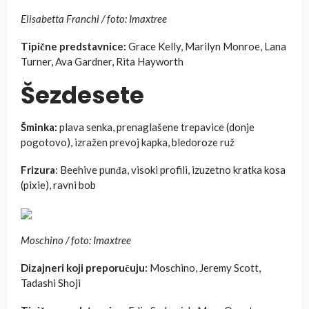
Elisabetta Franchi / foto: Imaxtree
Tipične predstavnice:
Grace Kelly, Marilyn Monroe, Lana
Turner, Ava Gardner, Rita Hayworth
Šezdesete
Šminka:
plava senka, prenaglašene trepavice (donje
pogotovo), izražen prevoj kapka, bledoroze ruž
Frizura
: Beehive punđa, visoki profili, izuzetno kratka kosa
(pixie), ravni bob
Moschino / foto: Imaxtree
Dizajneri koji preporučuju:
Moschino, Jeremy Scott,
Tadashi Shoji