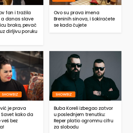
ov fan i tražila
Ovo su prava imena
 a danas slave
Breninih sinova, i šokiraćete
jicu braka, pevač
se kada čujete
uz dirljivu poruku
SHOWBIZ
SHOWBIZ
vić je prava
Buba Koreli izbegao zatvor
 Savet kako da
u poslednjem trenutku:
 veš bez
Reper platio ogromnu cifru
a!
za slobodu