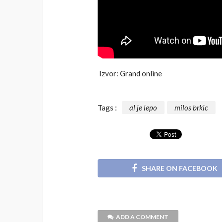
Izvor: Grand online
Tags :
al je lepo
milos brkic
SHARE ON FACEBOOK
ADD A COMMENT