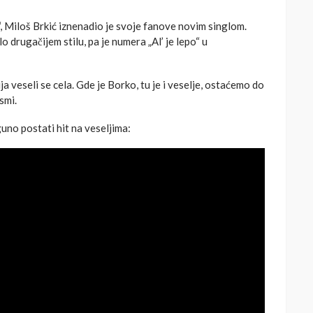
, Miloš Brkić iznenadio je svoje fanove novim singlom.
o drugačijem stilu, pa je numera „Al’ je lepo“ u
ja veseli se cela. Gde je Borko, tu je i veselje, ostaćemo do
smi.
uno postati hit na veseljima: