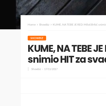
Home
Showbiz
KUME, NA TEBE JE RED: Miloš Brkić snimi
SHOWBIZ
KUME, NA TEBE JE 
snimio HIT za sv
Showbiz
17/11/2017