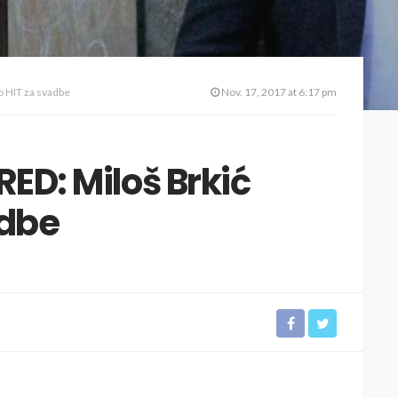
o HIT za svadbe
Nov. 17, 2017 at 6:17 pm
RED: Miloš Brkić
adbe