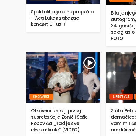
Spektakl koji se ne propušta
Bila je njeg
– Aca Lukas zakazao
autogram,
koncert u Tuzli!
24. godišn
se oglasio 
FOTO
SHOWBIZ
LIFESTYLE
Otkriveni detalji prvog
Zlata Petro
susreta Šejle Zonić i Saše
domaćica:
Popovića: ,,Tad je sve
vam miriše
eksplodiralo“ (VIDEO)
omekšivač