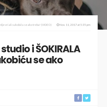
dje vri ali sukobiću se ako treba! (VIDEO)
Nov. 11, 2017 at 5:35 pm
u studio i ŠOKIRALA
sukobiću se ako