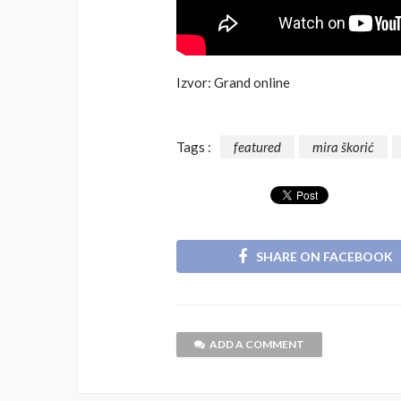
Izvor: Grand online
Tags :
featured
mira škorić
SHARE ON FACEBOOK
ADD A COMMENT