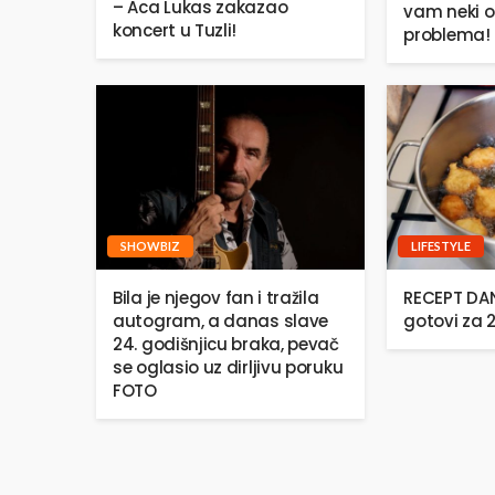
– Aca Lukas zakazao
vam neki o
koncert u Tuzli!
problema!
SHOWBIZ
LIFESTYLE
Bila je njegov fan i tražila
RECEPT DANA
autogram, a danas slave
gotovi za 
24. godišnjicu braka, pevač
se oglasio uz dirljivu poruku
FOTO