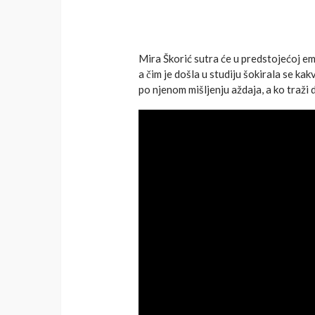
Mira Škorić sutra će u predstojećoj emi
a čim je došla u studiju šokirala se k
po njenom mišljenju aždaja, a ko traži d