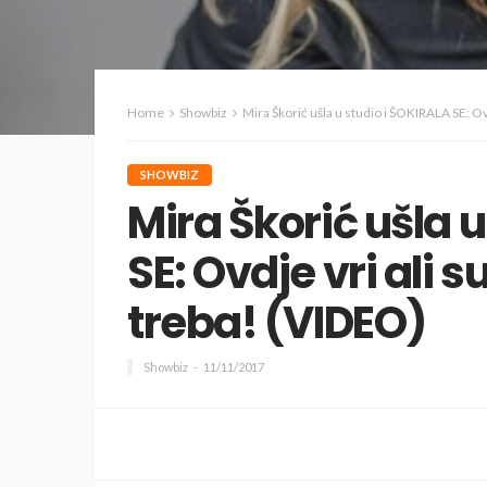
Home
Showbiz
Mira Škorić ušla u studio i ŠOKIRALA SE: Ov
SHOWBIZ
Mira Škorić ušla 
SE: Ovdje vri ali 
treba! (VIDEO)
Showbiz
11/11/2017