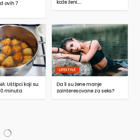
kaže ženi….
d ovih 7
LIFESTYLE
: Uštipci koji su
Da li su žene manje
20 minuta
zainteresovane za seks?