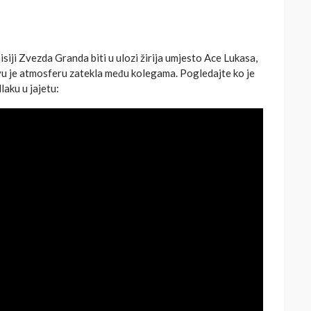
siji Zvezda Granda biti u ulozi žirija umjesto Ace Lukasa,
akvu je atmosferu zatekla među kolegama. Pogledajte ko je
laku u jajetu: