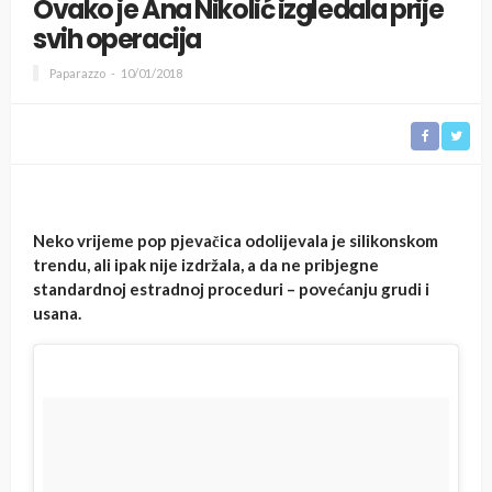
Ovako je Ana Nikolić izgledala prije
svih operacija
Paparazzo
10/01/2018
Neko vrijeme pop pjevačica odolijevala je silikonskom
trendu, ali ipak nije izdržala, a da ne pribjegne
standardnoj estradnoj proceduri – povećanju grudi i
usana.