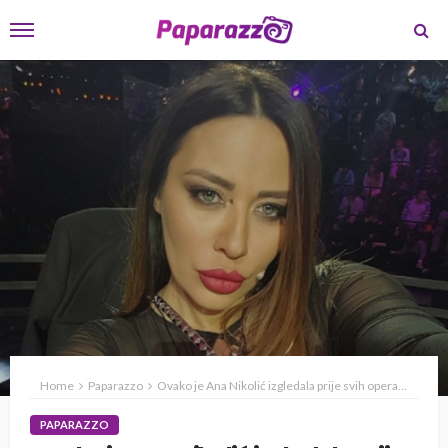
Home
Paparazzo
Ovako je Ana Nikolić izgledala prije svih operacija
PAPARAZZO