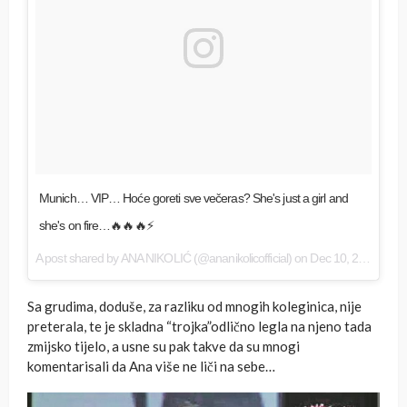
Munich… VIP… Hoće goreti sve večeras? She's just a girl and
she's on fire…🔥🔥🔥⚡️
A post shared by
ANA NIKOLIĆ
(@ananikolicofficial) on
Dec 10, 2016 at 3:31pm PST
Sa grudima, doduše, za razliku od mnogih koleginica, nije
preterala, te je skladna “trojka”odlično legla na njeno tada
zmijsko tijelo, a usne su pak takve da su mnogi
komentarisali da Ana više ne liči na sebe…