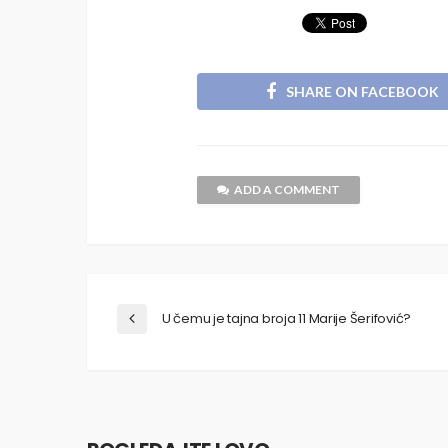
SHARE ON FACEBOOK
ADD A COMMENT
U čemu je tajna broja 11 Marije Šerifović?