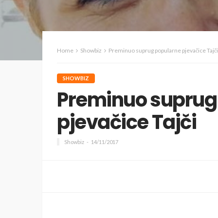
Home
Showbiz
Preminuo suprug popularne pjevačice Tajči
SHOWBIZ
Preminuo suprug
pjevačice Tajči
Showbiz
14/11/2017