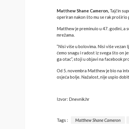
Matthew Shane Cameron,
Tajčin sup
operiran nakon što mu se rak proširio p
Matthew je preminuio u 47. godini, a s
mrežama.
”Nisi više u bolovima. Nisi više vezan 
ćemo snagu i radost iz svega što on je
ga otac”, stoji u objavi na facebook pr
Od 5. novembra Matthew je bio na intenz
osjeća bolje. Nažalost, nije uspio dobit
Izvor: Dnevnik.hr
Tags :
Matthew Shane Cameron