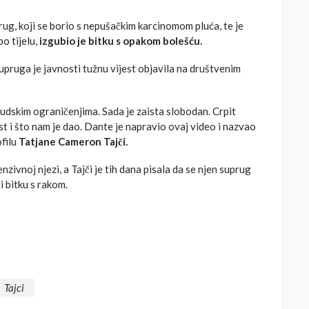
rug, koji se borio s nepušačkim karcinomom pluća, te je
o tijelu,
izgubio je bitku s opakom bolešću.
upruga je javnosti tužnu vijest objavila na društvenim
ljudskim ograničenjima. Sada je zaista slobodan. Crpit
st i što nam je dao. Dante je napravio ovaj video i nazvao
ofilu
Tatjane Cameron Tajči.
ivnoj njezi, a Tajči je tih dana pisala da se njen suprug
i bitku s rakom.
Tajci