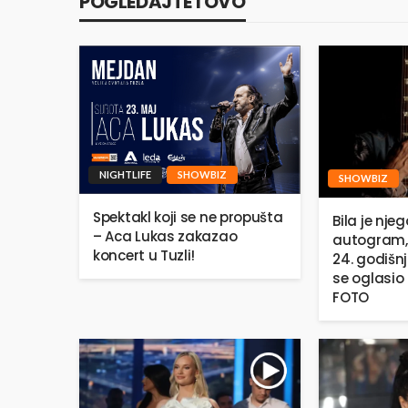
POGLEDAJTE I OVO
NIGHTLIFE
SHOWBIZ
SHOWBIZ
Spektakl koji se ne propušta
Bila je njeg
– Aca Lukas zakazao
autogram,
koncert u Tuzli!
24. godišn
se oglasio 
FOTO