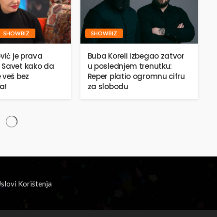
SHOWBIZ
SHOWBIZ
vić je prava
Buba Koreli izbegao zatvor
 Savet kako da
u poslednjem trenutku:
 veš bez
Reper platio ogromnu cifru
a!
za slobodu
slovi Korištenja