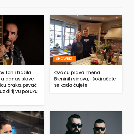
SHOWBIZ
ov fan i tražila
Ovo su prava imena
 a danas slave
Breninih sinova, i šokiraćete
jicu braka, pevač
se kada čujete
uz dirljivu poruku