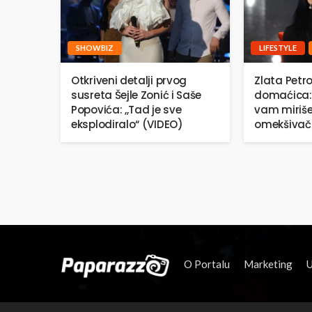
SHOWBIZ
LIFESTYLE
Otkriveni detalji prvog
Zlata Petro
susreta Šejle Zonić i Saše
domaćica:
Popovića: ,,Tad je sve
vam miriše
eksplodiralo“ (VIDEO)
omekšivač
O Portalu
Marketing
U