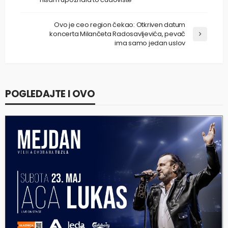
Ovo je ceo region čekao: Otkriven datum
koncerta Milančeta Radosavljevića, pevač
ima samo jedan uslov
POGLEDAJTE I OVO