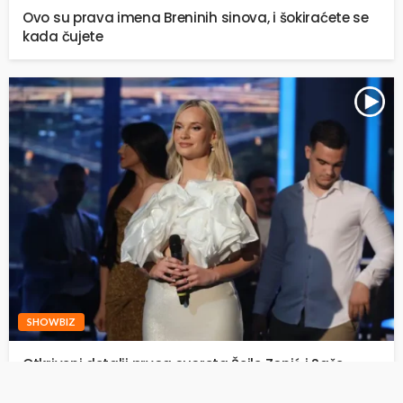
Ovo su prava imena Breninih sinova, i šokiraćete se
kada čujete
SHOWBIZ
Otkriveni detalji prvog susreta Šejle Zonić i Saše
Popovića: ,,Tad je sve eksplodiralo“ (VIDEO)