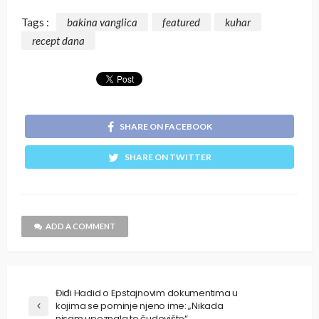
Tags :
bakina vanglica
featured
kuhar
recept dana
SHARE ON FACEBOOK
SHARE ON TWITTER
ADD A COMMENT
Điđi Hadid o Epstajnovim dokumentima u
kojima se pominje njeno ime: „Nikada
nisam upoznala to čudovište“