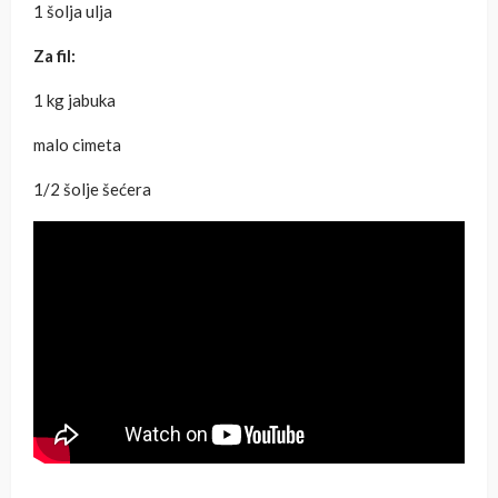
1 šolja ulja
Za fil:
1 kg jabuka
malo cimeta
1/2 šolje šećera