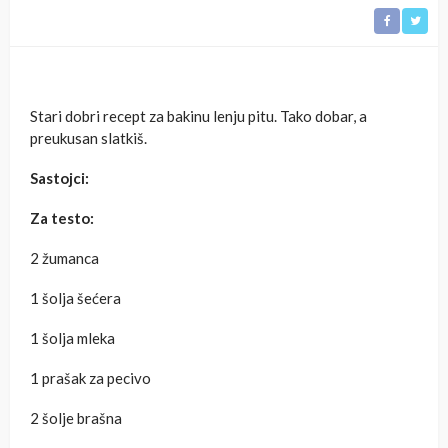
Stari dobri recept za bakinu lenju pitu. Tako dobar, a
preukusan slatkiš.
Sastojci:
Za testo:
2 žumanca
1 šolja šećera
1 šolja mleka
1 prašak za pecivo
2 šolje brašna